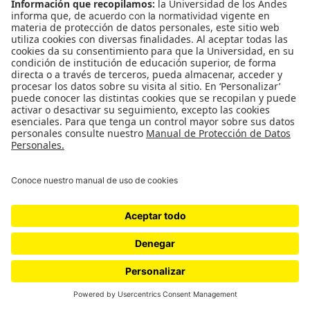
Proyectos 070
SÍGUENOS
¿Quieres escribir en 070?
CONTÁCTANOS
cerosetenta@uniandes.edu.co
BOGOTÁ, COLOMBIA
NEWSLETTER