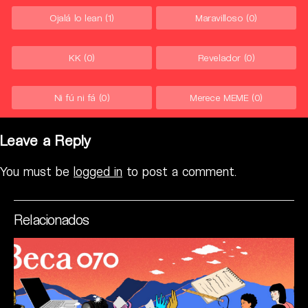
Ojalá lo lean
(1)
Maravilloso
(0)
KK
(0)
Revelador
(0)
Ni fú ni fá
(0)
Merece MEME
(0)
Leave a Reply
You must be
logged in
to post a comment.
Relacionados