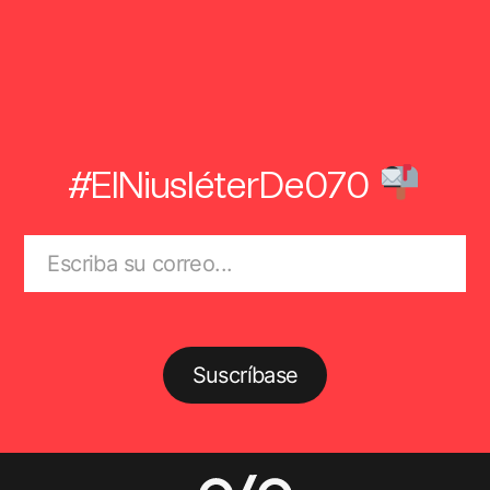
#ElNiusléterDe070
Suscríbase