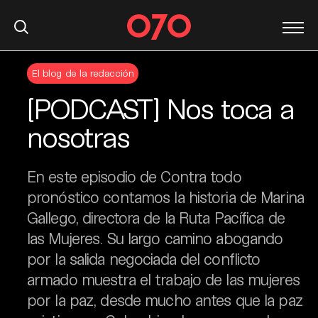
S
El blog de la redacción
k
i
[PODCAST] Nos toca a
p
t
nosotras
o
c
En este episodio de Contra todo
o
n
pronóstico contamos la historia de Marina
t
Gallego, directora de la Ruta Pacífica de
e
las Mujeres. Su largo camino abogando
n
por la salida negociada del conflicto
t
armado muestra el trabajo de las mujeres
por la paz, desde mucho antes que la paz