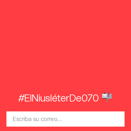
#ElNiusléterDe070