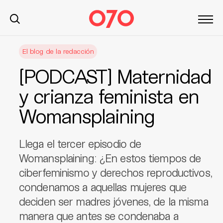
S
El blog de la redacción
k
i
[PODCAST] Maternidad
p
t
y crianza feminista en
o
Womansplaining
c
o
n
Llega el tercer episodio de
t
Womansplaining: ¿En estos tiempos de
e
ciberfeminismo y derechos reproductivos,
n
t
condenamos a aquellas mujeres que
deciden ser madres jóvenes, de la misma
manera que antes se condenaba a