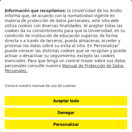
¿Quiénes somos?
Podcasts
Ediciones especiales
Proyectos 070
SÍGUENOS
¿Quieres escribir en 070?
CONTÁCTANOS
cerosetenta@uniandes.edu.co