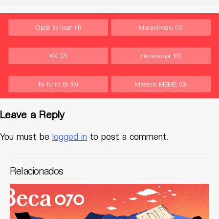
Ojalá lo lean
(1)
Maravilloso
(0)
KK
(2)
Revelador
(0)
Ni fú ni fá
(0)
Merece MEME
(0)
Leave a Reply
You must be
logged in
to post a comment.
Relacionados