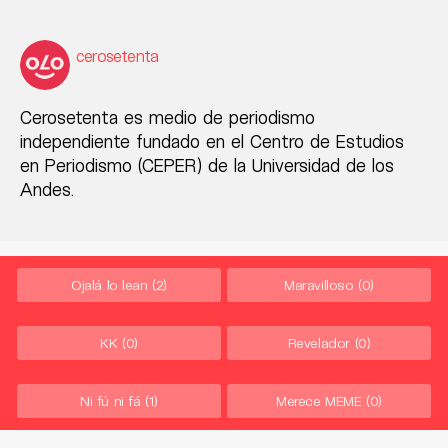
cerosetenta
Cerosetenta es medio de periodismo
independiente fundado en el Centro de Estudios
en Periodismo (CEPER) de la Universidad de los
Andes.
Ojalá lo lean
(2)
Maravilloso
(0)
KK
(0)
Revelador
(0)
Ni fú ni fá
(1)
Merece MEME
(0)