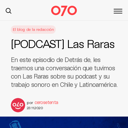
S
El blog de la redacción
k
i
[PODCAST] Las Raras
p
t
o
En este episodio de Detrás de, les
c
traemos una conversación que tuvimos
o
con Las Raras sobre su podcast y su
n
trabajo sonoro en Chile y Latinoamérica.
t
e
n
cerosetenta
por
t
23.11.2020