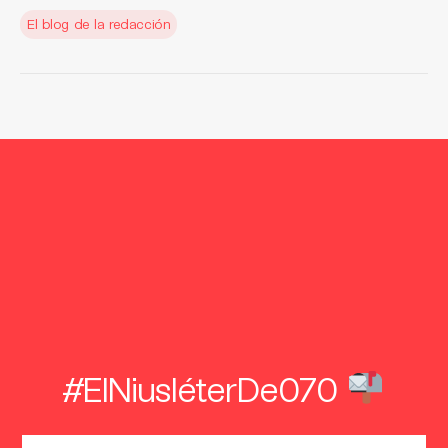
El blog de la redacción
#ElNiusléterDe070