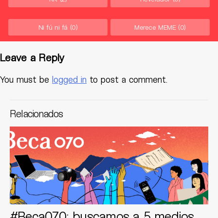
Ni fú ni fá
(0)
Merece MEME
(0)
Leave a Reply
You must be
logged in
to post a comment.
Relacionados
#Beca070: buscamos a 5 medios