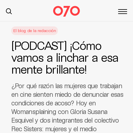
S
El blog de la redacción
k
i
[PODCAST] ¡Cómo
p
t
vamos a linchar a esa
o
mente brillante!
c
o
n
¿Por qué razón las mujeres que trabajan
t
en cine sienten miedo de denunciar esas
e
condiciones de acoso? Hoy en
n
t
Womansplaining con Gloria Susana
Esquivel y dos integrantes del colectivo
Rec Sisters: mujeres y el medio