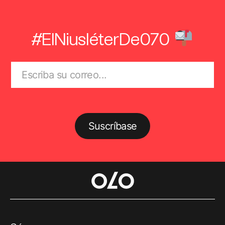
#ElNiusléterDe070
Suscríbase