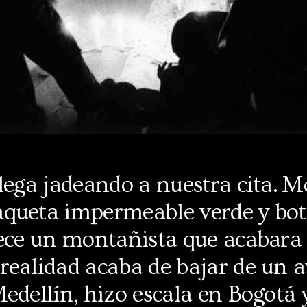
lega jadeando a nuestra cita.
Mo
aqueta impermeable ve
r
de y bo
ece un montañista que acabara 
realidad acaba de bajar de un 
edellín, hizo escala en Bogotá 