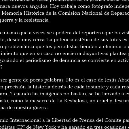
mara nuevos ángulos. Hoy trabaja como fotógrafo indep
 Memoria Histórica de la Comisión Nacional de Reparaci
guerra y la resistencia.
 cinismo que a veces se apodera del reportero que ha vis
o, desde muy cerca. La potencia estética de sus fotos es 
n problemática que los periodistas tienden a eliminar o 
timiento que en su caso no encierra disyuntivas plantea
: ¿cuándo el periodismo de denuncia se convierte en acti
o?
 ser gente de pocas palabras. No es el caso de Jesús Aba
n precisión la historia detrás de cada instante y cada ros
ara. Y cuando las imágenes no bastan, se ha lanzado
a e
visto, como la masacre de La Resbalosa, un cruel y desca
cia de nuestra guerra.
mio Internacional a la Libertad de Prensa del Comité par
iodistas CPJ de New York y ha ganado en tres ocasiones 