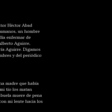
itor
Héctor Abad
s humanos, un hombre
odía enfermar de
lberto Aguirre,
ría Aguirre. Digamos
mbres y del periódico
una madre que había
 mi tío los matan
abuela muere de pena
on mi lente hacia los