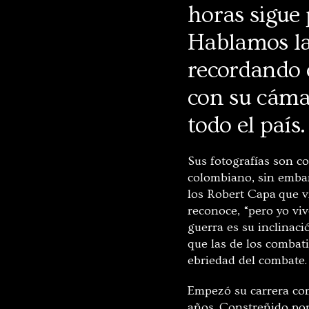
horas sigue
Hablamos lar
recordando c
con su cáma
todo el país.
Sus fotografías son co
colombiano, sin embarg
los Robert Capa
que v
reconoce, “pero yo viv
guerra es su inclinaci
que las de los combat
ebriedad del combate.
Empezó su carrera co
años. Constreñido por 