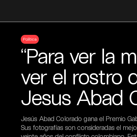
Skip
to
Política
content
“Para ver la 
ver el rostro d
Jesus Abad 
Jesús Abad Colorado gana el Premio Gabo 
Sus fotografías son consideradas el mejor
veinte años del conflicto colombiano. Est