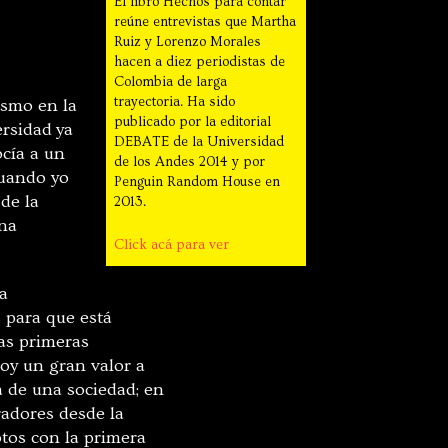
El libro Hechos para contar
reúne entrevistas que Martha
Ruiz y Lorenzo Morales
hacen a diez periodistas de
Colombia de larga
trayectoria. Ha sido
ismo en la
publicado por la editorial
ersidad
ya
DEBATE de la Universidad
ocía a un
de los Andes 2014 y por
Cuando yo
Penguin Random House en
 de la
2013.
una
Click acá para ver
a
 para que está
las primeras
oy un gran valor a
a de una sociedad; en
radores desde la
otos con la primera