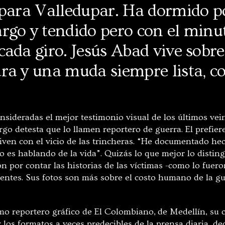
 para Valledupar. Ha dormido p
go y tendido pero con el minut
ada giro. Jesús Abad vive sobre
ra y una muda siempre lista, c
nsideradas el mejor testimonio visual de los últimos vein
o detesta que lo llamen reportero de guerra. El prefiere
iven con el vicio de las trincheras. “He documentado he
o es hablando de la vida”. Quizás lo que mejor lo distin
ón por contar las historias de las víctimas -como lo fue
ro
ientes. Sus fotos son más sobre el costo humano de la g
mo reportero gráfico de El Colombiano
,
de Medellín, su c
los formatos a veces predecibles de la prensa diaria, de