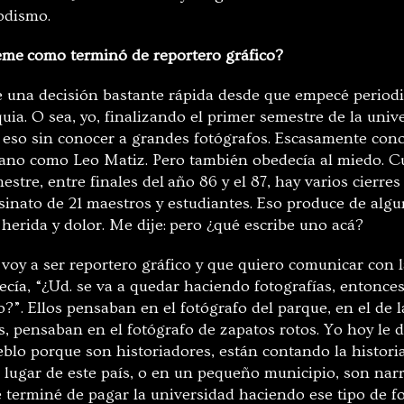
odismo.
eme
como terminó de reportero gráfico?
e una decisión bastante rápida desde que empecé period
ia. O sea, yo, finalizando el primer semestre de la univ
y eso sin conocer a grandes fotógrafos. Escasamente con
ano como Leo Matiz. Pero también obedecía al miedo. 
estre, entre finales del
año 86 y el 87, hay varios cierres
sinato de 21 maestros y estudiantes. Eso produce de alg
herida y dolor. Me dije:
pero ¿qué escribe uno acá?
voy a ser reportero gráfico y que quiero comunicar con l
cía, “¿Ud. se va a quedar haciendo fotografías, entonces
?”. Ellos pensaban en el fotógrafo del parque, en el de 
, pensaban en el fotógrafo de zapatos rotos. Yo hoy le d
eblo porque son historiadores, están contando la histori
r lugar de este país, o en un pequeño municipio, son nar
 terminé de pagar la u
niversidad haciendo ese tipo de f