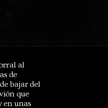
rral al
tas de
de bajar del
avión que
y en unas