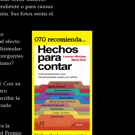
endiente o para causas
ón. Sus fotos serán el
to
070 recomienda...
el efecto
disimular:
 preguntas
vismo?
d. Con su
tro
scribir la
rnado
a la
el Premio