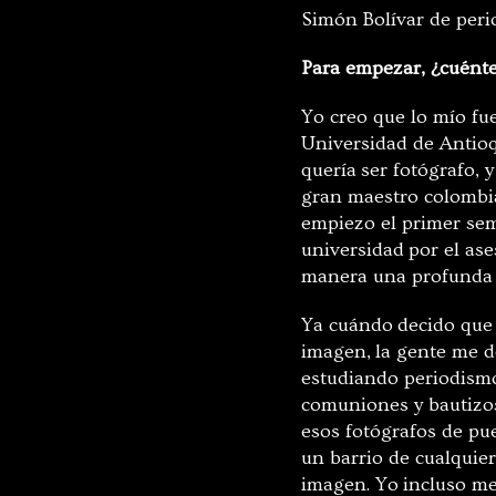
Simón Bolívar de peri
Para empezar, ¿
cuént
Yo creo que lo mío fu
Universidad de Antioqu
quería
ser fotógrafo, 
gran maestro colombi
empiezo el primer sem
universidad
por el ase
maner
a una profunda 
Ya cuándo
decido que 
imagen
,
la gente me de
estudiando periodismo
comuniones y bautizos
esos fotógrafos de pu
un barrio de cualquie
imagen. Yo
incluso me