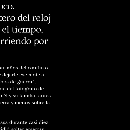
oco.
ero del reloj
 el tiempo,
orriendo por
te años del conflicto
 dej
arle ese mote a
chos de guerra”,
gue del fotógrafo de
n
él y su familia- antes
uerra y menos sobre la
asa durante casi diez
cidió soltar amarras