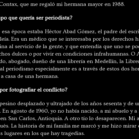
 Contax, que me regaló mi hermana mayor en 1988.
po que quería ser periodista?
 esa época estaba Héctor Abad Gómez, el padre del escr
o leía. Era un médico que se interesaba por los derecho
ina al servicio de la gente, y que entendía que uno se p
chos dulce
s o
por vivir
en condiciones infrahumanas. O A
o, abogado, dueño de una librería en Medellín, la Libre
al periodismo especialmente es a través de estos dos ho
 a casa de una hermana.
or fotografiar el conflicto?
pesino desplazado y
ultrajado de los años sesenta y de 
. En agosto de 1960, yo no había nacido, a mi abuelo y a
 en San Carlos, Antioquia. A otro
tío
lo desaparecen. Mi 
ués. La hi
storia de mi familia
me marcó y me hizo mirar c
s lugares en los que hay tragedias.