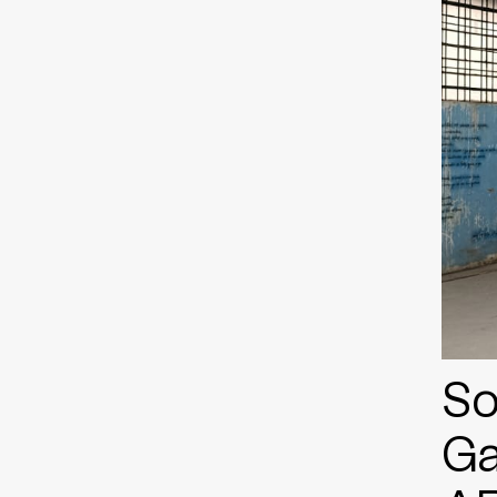
So
Ga