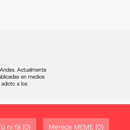
s Andes. Actualmente
publicadas en medios
 adicto a los
fú ni fá
(0)
Merece MEME
(0)