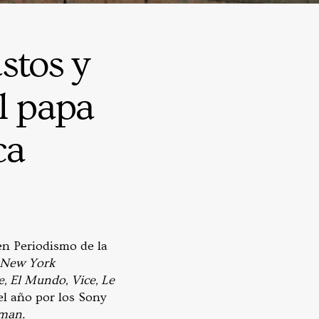
ustos y
El papa
ca
 en Periodismo de la
 New York
 El Mundo, Vice, Le
el año por los Sony
man.