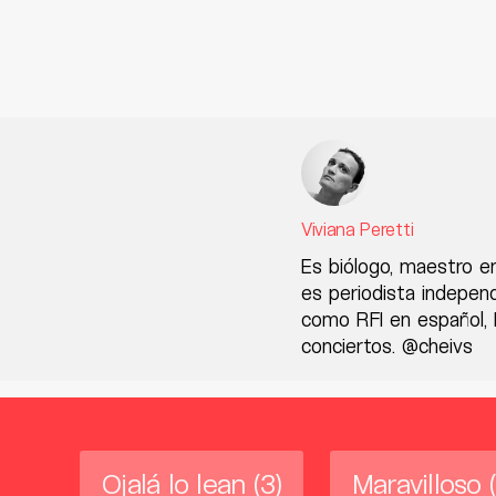
Viviana Peretti
Es biólogo, maestro e
es periodista indepen
como RFI en español, R
conciertos. @cheivs
Ojalá lo lean
(3)
Maravilloso