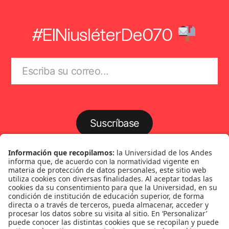
#ElNiusléterDe070
Suscríbase
Género