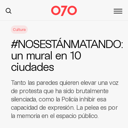
S
Cultura
k
i
#NOSESTÁNMATANDO:
p
t
un mural en 10
o
ciudades
c
o
n
Tanto las paredes quieren elevar una voz
t
de protesta que ha sido brutalmente
e
silenciada, como la Policía inhibir esa
n
t
capacidad de expresión. La pelea es por
la memoria en el espacio público.