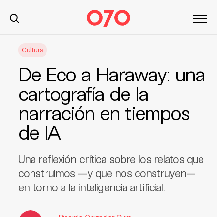
S
Cultura
k
i
De Eco a Haraway: una
p
t
cartografía de la
o
narración en tiempos
c
o
de IA
n
t
e
Una reflexión crítica sobre los relatos que
n
construimos —y que nos construyen—
t
en torno a la inteligencia artificial.