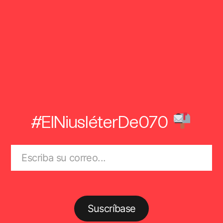
#ElNiusléterDe070
Suscríbase