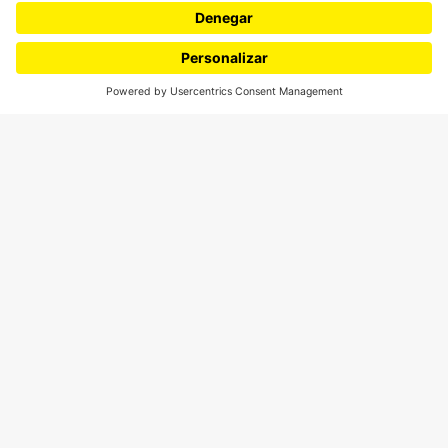
Podcasts
Ediciones especiales
Proyectos 070
SÍGUENOS
¿Quieres escribir en 070?
CONTÁCTANOS
cerosetenta@uniandes.edu.co
BOGOTÁ, COLOMBIA