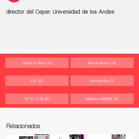
director del Ceper, Universidad de los Andes
Ojalá lo lean
(0)
Maravilloso
(0)
KK
(0)
Revelador
(1)
Ni fú ni fá
(0)
Merece MEME
(0)
Relacionados