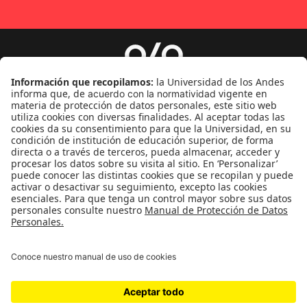
Género
Política
Cultura
Medio ambiente
Medios y periodismo
Ciudad
Movilización social
¿Quiénes somos?