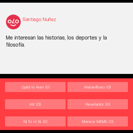
Santiago Nuñez
Me interesan las historias, los deportes y la
filosofía.
Ojalá lo lean
(0)
Maravilloso
(0)
KK
(0)
Revelador
(0)
Ni fú ni fá
(0)
Merece MEME
(0)