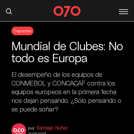
S
Deportes
k
i
Mundial de Clubes: No
p
t
todo es Europa
o
c
El desempeño de los equipos de
o
n
CONMEBOL y CONCACAF contra los
t
equipos europeos en la primera fecha
e
nos dejan pensando. ¿Sólo pensando o
n
se puede soñar?
t
Santiago Nuñez
por
21.06.2025