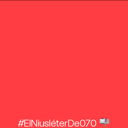
#ElNiusléterDe070