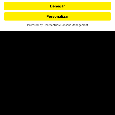
¿Quieres escribir en 070?
CONTÁCTANOS
cerosetenta@uniandes.edu.co
BOGOTÁ, COLOMBIA
NEWSLETTER
Suscríbase