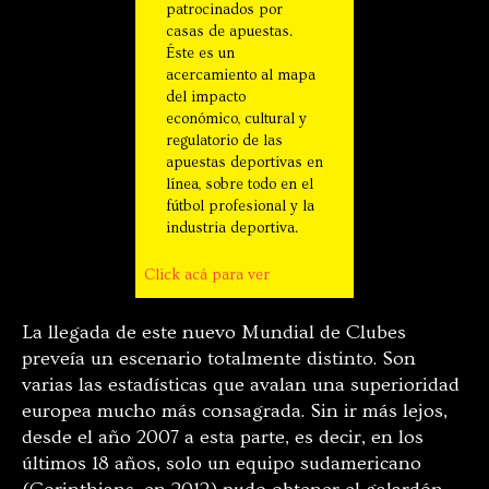
patrocinados por
casas de apuestas.
Éste es un
acercamiento al mapa
del impacto
económico, cultural y
regulatorio de las
apuestas deportivas en
línea, sobre todo en el
fútbol profesional y la
industria deportiva.
Click acá para ver
La llegada de este nuevo Mundial de Clubes
preveía un escenario totalmente distinto. Son
varias las estadísticas que avalan una superioridad
europea mucho más consagrada. Sin ir más lejos,
desde el año 2007 a esta parte, es decir, en los
últimos 18 años, solo un equipo sudamericano