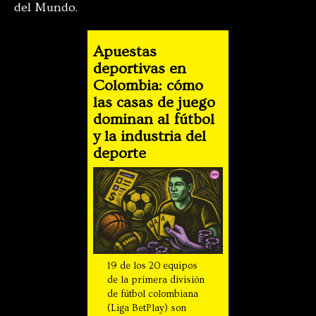
del Mundo.
Apuestas
deportivas en
Colombia: cómo
las casas de juego
dominan al fútbol
y la industria del
deporte
19 de los 20 equipos
de la primera división
de fútbol colombiana
(Liga BetPlay) son