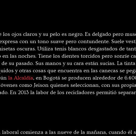
ne los ojos claros y su pelo es negro. Es delgado pero mus
 expresa con un tono suave pero contundente. Suele vest
isetas oscuras. Utiliza tenis blancos desgastados de tan
 en las noches. Tiene los dientes torcidos pero sonríe c
 su pasado. Sus manos y su cara están sucias. La tinta d
íquidos y otras cosas que encuentra en las canecas se pe
egún
la Alcaldía
, en Bogotá se producen alrededor de 6.40
 jóvenes como Jeison quienes seleccionan, con sus propia
ado. En 2013 la labor de los recicladores permitió separ
a laboral comienza a las nueve de la mañana, cuando él s