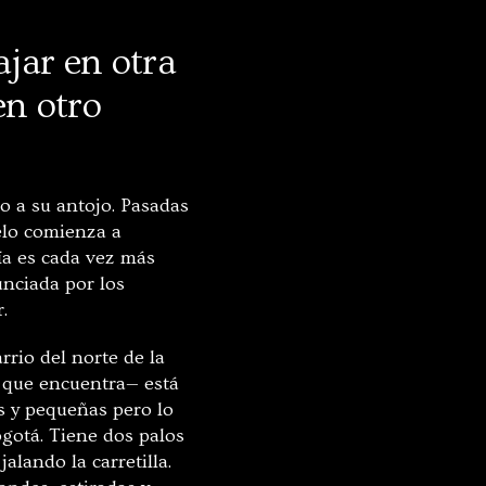
ajar en otra
en otro
o a su antojo. Pasadas
ielo comienza a
día es cada vez más
unciada por los
.
rio del norte de la
je que encuentra— está
s y pequeñas pero lo
ogotá. Tiene dos palos
alando la carretilla.