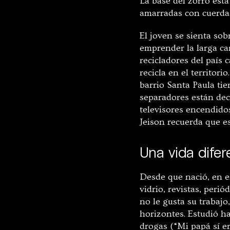
La base del zorro está
amarradas con cuerdas 
El joven se sienta sob
emprender la larga ca
recicladores del país
recicla en el territor
barrio Santa Paula ti
separadores están deco
televisores encendido
Jeison recuerda que e
Una vida difer
Desde que nació, en el
vidrio, revistas, peri
no le gusta su trabajo
horizontes. Estudió h
drogas (“Mi papá sí er