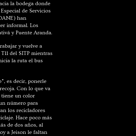
 hacia la bodega donde
Especial de Servicios
 (DANE) han
ter informal. Los
tivá y Puente Aranda.
trabajar y vuelve a
s T11 del SITP mientras
icia la ruta el bus
”, es decir, ponerle
recoja. Con lo que va
 tiene un color
n un número para
can los recicladores
ciclaje. Hace poco más
ás de dos años, al
y a Jeison le faltan