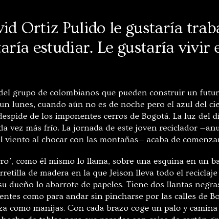
id Ortiz Pulido le gustaría trab
aría estudiar. Le gustaría vivir 
 del grupo de colombianos que pueden construir un futur
e un lunes, cuando aún no es de noche pero el azul del c
 despide de los imponentes cerros de Bogotá. La luz del 
ada vez más frío. La jornada de este joven reciclador —an
l viento al chocar con las montañas— acaba de comenzar
ro’, como él mismo lo llama, sobre una esquina en un bar
arretilla de madera en la que Jeison lleva todo el recicla
su dueño lo abarrote de papeles. Tiene dos llantas negra
tentes como para andar sin pincharse por las calles de B
iza como manijas. Con cada brazo coge un palo y camina j