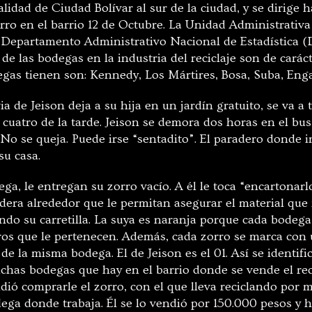
calidad de Ciudad Bolívar al sur de la ciudad, y se dirige
ro en el barrio 12 de Octubre. La Unidad Administrativa 
l Departamento Administrativo Nacional de Estadística
de las bodegas en la industria del reciclaje son de carác
gas tienen son: Kennedy, Los Mártires, Bosa, Suba, Enga
a de Jeison deja a su hija en un jardín gratuito, se va a 
s cuatro de la tarde. Jeison se demora dos horas en el bu
 No se queja. Puede irse “sentadito”. El paradero donde in
su casa.
ga, le entregan su zorro vacío. A él le toca “encartonarlo
dera alrededor que le permitan asegurar el material que 
do su carretilla. La suya es naranja porque cada bodega
ros que le pertenecen. Además, cada zorro se marca co
 de la misma bodega. El de Jeison es el 01. Así se identifi
muchas bodegas que hay en el barrio donde se vende el re
dió comprarle el zorro, con el que lleva reciclando por m
ga donde trabaja. Él se lo vendió por 150.000 pesos y ho