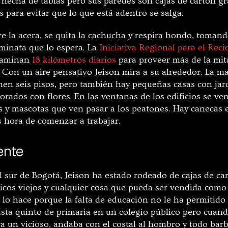
 hecha de tablas pero sus paredes son cajas de cartón gr
para evitar que lo que está adentro se salga.
re la acera, se quita la cachucha y respira hondo, tomand
minata que lo espera. La
Iniciativa Regional para el Recic
 caminan
18 kilómetros diarios
para proveer más de la mita
io. Con un aire pensativo Jeison mira a su alrededor. La ma
enen seis pisos, pero también hay pequeñas casas con jar
rados con flores. En las ventanas de los edificios se ven
s y mascotas que ven pasar a los peatones. Hay canecas 
s hora de comenzar a trabajar.
ente
 sur de Bogotá, Jeison ha estado rodeado de cajas de car
ódicos viejos y cualquier cosa que pueda ser vendida como 
, lo hace porque la falta de educación no le ha permitido
asta quinto de primaria en un colegio público pero cuand
a un vicioso, andaba con el costal al hombro y todo barb