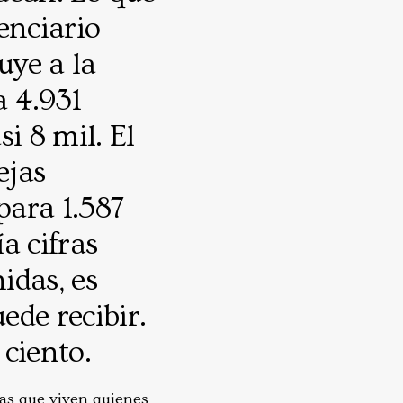
enciario
uye a la
a 4.931
i 8 mil. El
ejas
para 1.587
a cifras
idas, es
ede recibir.
ciento.
las que viven quienes