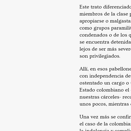
Este trato diferenciad
miembros de la clase p
apropiarse o malgasta
como grupos paramilita
condenados o de los q
se encuentra detenida 
lejos de ser más sever
son privilegiados.
Allí, en esos pabellone
con independencia de 
ostentado un cargo o 
Estado colombiano el q
nuestras cárceles- rec
unos pocos, mientras 
Una vez más se confirm
el caso de la colombian
la indolencia y compl