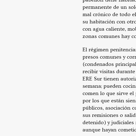
permanente de un solo
mal crónico de todo e
su habitación con otr
con agua caliente, mob
zonas comunes hay coc
El régimen penitenciar
presos comunes y corri
(condenados principal
recibir visitas durant
ERE Sur tienen autoriz
semana; pueden cocina
comen lo que sirve el 
por los que están sie
públicos, asociación 
sus remisiones o sali
detenido) y judiciale
aunque hayan cometid