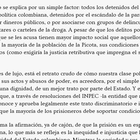
o se explica por un simple factor: todos los detenidos d
olítica colombiana, detenidos por el escándalo de la para
r dineros públicos, o por asociarse con grupos de delinc
res o carteles de la droga. A pesar de que los delitos p
ue se les acusa tienen mayor impacto social que aquellos
la mayoría de la población de la Picota, sus condiciones 
os (como exigiría la justicia retributiva que impregna el 
s de lujo, está el retrato crudo de cómo nuestra clase pol
sus actos y abusos de poder, es acreedora, por el simpl
una dignidad, de un mejor trato por parte del Estado. Y 
ue, a través de resoluciones del INPEC -la entidad que r
onoce y aprueba legalmente este trato discriminatorio e 
que la mayoría de los prisioneros debe soportar condicio
a la afirmación, ya de cajón, de que la prisión es un es
a, lo que más se refleja es la inequidad e injusticia que l
icidad del Estado colombiano. Mientras la sociedad y su