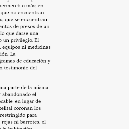
duermen 6 o más; en
s que no encuentran
s, que se encuentran
entos de presos de un
 lo que darse una
 un privilegio. El
l, equipos ni medicinas
ión. La
rogramas de educación y
on testimonio del
rma parte de la misma
er abandonado el
cable; en lugar de
telital coronan los
 restringido para
rejas ni barrotes, el
s la habitación