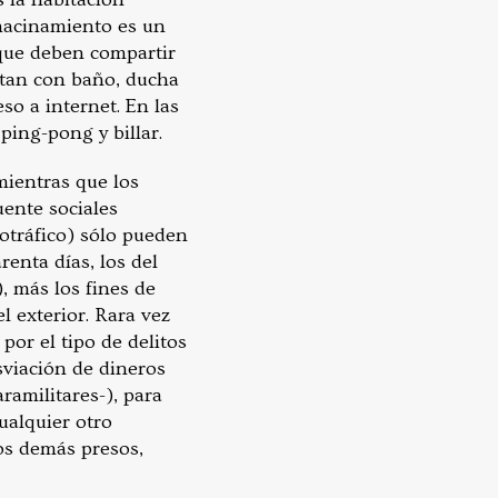
 hacinamiento es un
rque deben compartir
ntan con baño, ducha
so a internet. En las
ping-pong y billar.
mientras que los
uente sociales
otráfico) sólo pueden
renta días, los del
), más los fines de
 exterior. Rara vez
por el tipo de delitos
sviación de dineros
ramilitares-), para
ualquier otro
los demás presos,