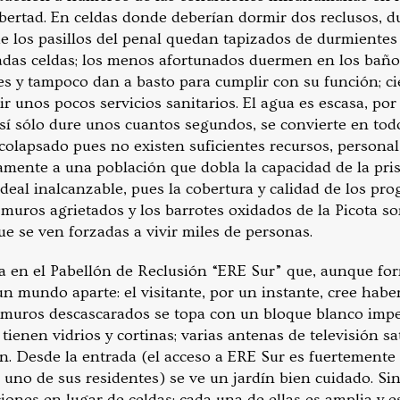
libertad. En celdas donde deberían dormir dos reclusos, 
 de los pasillos del penal quedan tapizados de durmiente
radas celdas; los menos afortunados duermen en los baño
s y tampoco dan a basto para cumplir con su función; ci
r unos pocos servicios sanitarios. El agua es escasa, por
sí sólo dure unos cuantos segundos, se convierte en todo
 colapsado pues no existen suficientes recursos, persona
mente a una población que dobla la capacidad de la pris
ideal inalcanzable, pues la cobertura y calidad de los p
 muros agrietados y los barrotes oxidados de la Picota s
ue se ven forzadas a vivir miles de personas.
tra en el Pabellón de Reclusión “ERE Sur” que, aunque fo
un mundo aparte: el visitante, por un instante, cree hab
 muros descascarados se topa con un bloque blanco impe
 tienen vidrios y cortinas; varias antenas de televisión sa
ón. Desde la entrada (el acceso a ERE Sur es fuertemente
a uno de sus residentes) se ve un jardín bien cuidado. Sin 
iones en lugar de celdas: cada una de ellas es amplia y e