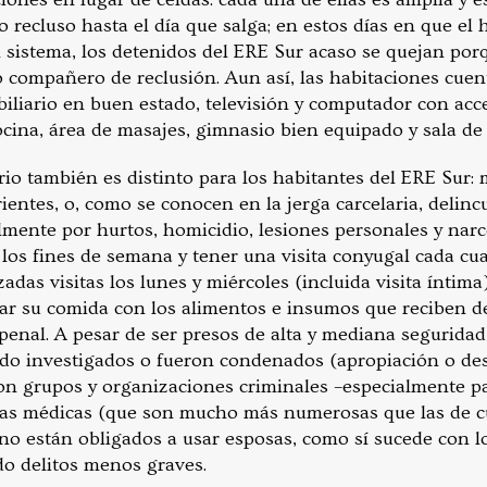
 recluso hasta el día que salga; en estos días en que el
l sistema, los detenidos del ERE Sur acaso se quejan po
o compañero de reclusión. Aun así, las habitaciones cue
iliario en buen estado, televisión y computador con acce
ina, área de masajes, gimnasio bien equipado y sala de 
io también es distinto para los habitantes del ERE Sur: 
entes, o, como se conocen en la jerga carcelaria, delinc
mente por hurtos, homicidio, lesiones personales y narc
e los fines de semana y tener una visita conyugal cada cua
adas visitas los lunes y miércoles (incluida visita íntima
r su comida con los alimentos e insumos que reciben del
penal. A pesar de ser presos de alta y mediana seguridad 
ndo investigados o fueron condenados (apropiación o de
con grupos y organizaciones criminales –especialmente pa
das médicas (que son mucho más numerosas que las de c
s no están obligados a usar esposas, como sí sucede con 
o delitos menos graves.