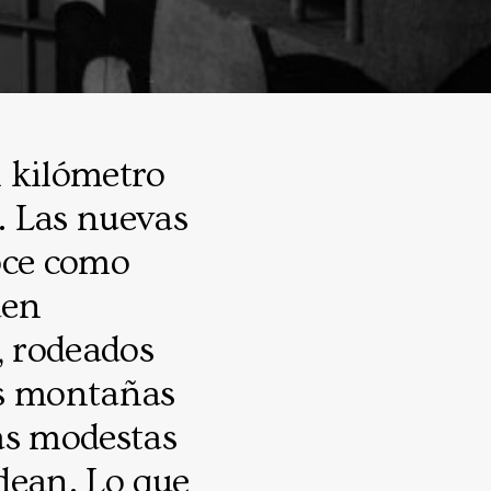
l kilómetro
á. Las nuevas
oce como
den
, rodeados
as montañas
las modestas
odean. Lo que