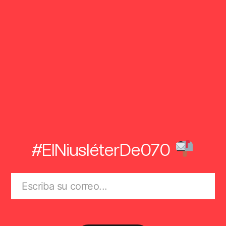
#ElNiusléterDe070