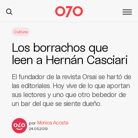
S
Cultura
k
i
Los borrachos que
p
t
leen a Hernán Casciari
o
c
El fundador de la revista Orsai se hartó de
o
n
las editoriales. Hoy vive de lo que aportan
t
sus lectores y uno que otro bebedor de
e
un bar del que se siente dueño.
n
t
Monica Acosta
por
24.05.2013