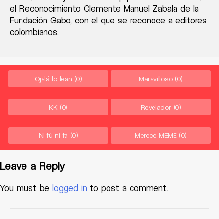
el Reconocimiento Clemente Manuel Zabala de la
Fundación Gabo, con el que se reconoce a editores
colombianos.
Ojalá lo lean
(0)
Maravilloso
(0)
KK
(0)
Revelador
(0)
Ni fú ni fá
(0)
Merece MEME
(0)
Leave a Reply
You must be
logged in
to post a comment.