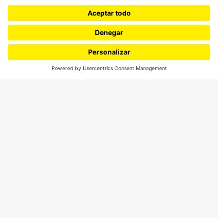
¿Quiénes somos?
Podcasts
Ediciones especiales
Proyectos 070
SÍGUENOS
¿Quieres escribir en 070?
CONTÁCTANOS
cerosetenta@uniandes.edu.co
BOGOTÁ, COLOMBIA