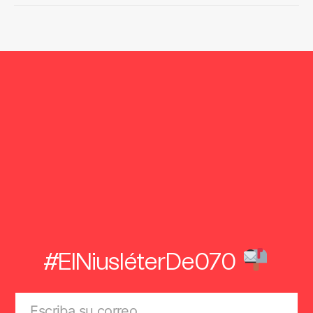
#ElNiusléterDe070