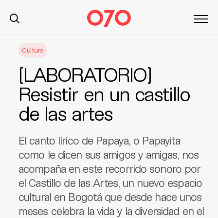
S
Cultura
k
i
[LABORATORIO]
p
t
Resistir en un castillo
o
de las artes
c
o
n
El canto lírico de Papaya, o Papayita
t
como le dicen sus amigos y amigas, nos
e
acompaña en este recorrido sonoro por
n
t
el Castillo de las Artes, un nuevo espacio
cultural en Bogotá que desde hace unos
meses celebra la vida y la diversidad en el