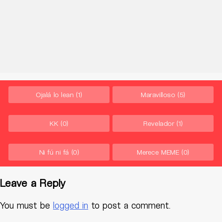
Ojalá lo lean
(1)
Maravilloso
(5)
KK
(0)
Revelador
(1)
Ni fú ni fá
(0)
Merece MEME
(0)
Leave a Reply
You must be
logged in
to post a comment.