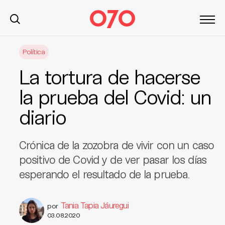
S
Política
k
i
La tortura de hacerse
p
t
la prueba del Covid: un
o
diario
c
o
n
Crónica de la zozobra de vivir con un caso
t
positivo de Covid y de ver pasar los días
e
esperando el resultado de la prueba.
n
t
Tania Tapia Jáuregui
por
03.08.2020