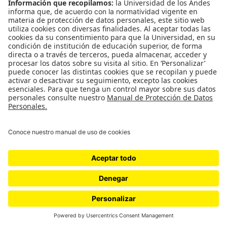
para cumplir el requisito, que no son nada, no
sirven para ni mierda y solo obstaculizan más todo.
—Exacto. Todo es una mentira y una burocracia
insensible. Como si el problema fuera un ente
autónomo y no dependiera de ninguno de los
eslabones con los que uno habla. Entonces no hay
a quien pelearle porque es que nadie tiene la culpa,
solo es así.
—Eso es lo más frustrante de todo.
***
Si el panorama es desesperante en las capitales, en
las regiones del país que históricamente han
tenido sistemas de salud aún más débiles la