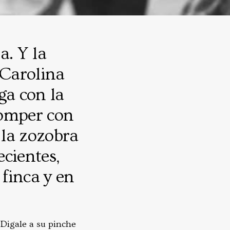
a. Y la
 Carolina
aga con la
romper con
 la zozobra
ecientes,
finca y en
Digale a su pinche