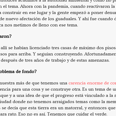
 entonces acudimos a la autoridad ambiental y como no 
n el tema. Ahora con la pandemia, cuando reactivaron la
construir en ese lugar y la gente empezó a poner denun
de nuevo afectación de los guaduales. Y ahí fue cuando d
a nos metimos de lleno con ese tema.
raron?
llí se habían licenciado tres casas de máximo dos pisos
pisos para arriba. Y seguían construyendo. Afortunadamen
 después de tres años de trabajo y de estas amenazas.
problema de fondo?
 muestra más de que tenemos una
carencia enorme de con
cencia para una cosa y se construye otra. Es un tema de 
que y a una idea de que el progreso está vinculado a la 
 ciudad donde no tenemos arraigados temas como la memo
 se decía que esta tierra era un matorral, y entonces qu
ra rato. Eso no es así. Tenemos que cuidar el verde.