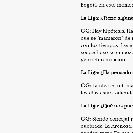
Bogotá en este momen
La Liga: ¿Tiene algun
C.G:
Hay hipótesis.
Ha
que se ‘mamaron’ de m
con los tiempos. Las 
sospechoso se empezó 
georreferenciación.
La Liga: ¿Ha pensado 
C.G:
La idea es retom
los días están saliend
La Liga: ¿Qué nos pue
C.G:
Siendo concejal r
quebrada La Arenosa, 