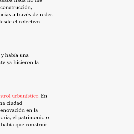
pasaba nada no me
 construcción,
cias a través de redes
esde el colectivo
 y había una
te ya hicieron la
trol urbanístico
. En
una ciudad
renovación en la
ria, el patrimonio o
e había que construir