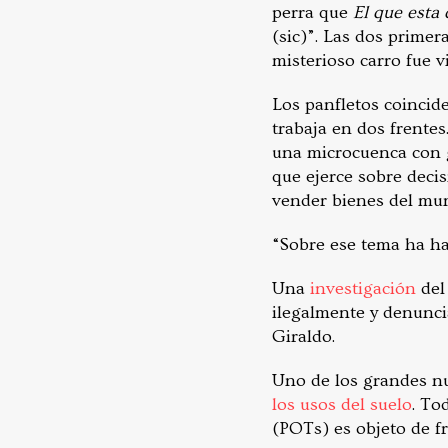
perra que
El que esta 
(sic)”. Las dos primer
misterioso carro fue v
Los panfletos coincid
trabaja en dos frentes
una microcuenca con g
que ejerce sobre deci
vender bienes del mun
“Sobre ese tema ha ha
Una
investigación
del
ilegalmente y denunci
Giraldo.
Uno de los grandes nu
los usos del suelo
. To
(POTs) es objeto de fr