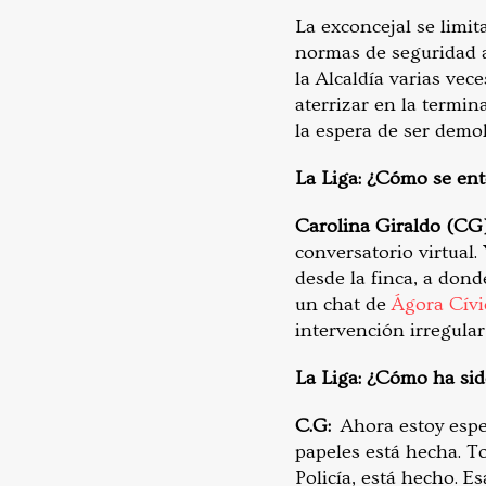
La exconcejal se limita
normas de seguridad a
la Alcaldía varias vec
aterrizar en la termin
la espera de ser demol
La Liga: ¿Cómo se en
Carolina Giraldo (CG
conversatorio virtual.
desde la finca, a don
un chat de
Ágora Cívi
intervención irregula
La Liga: ¿Cómo ha sid
C.G:
Ahora estoy espe
papeles está hecha. To
Policía, está hecho. E