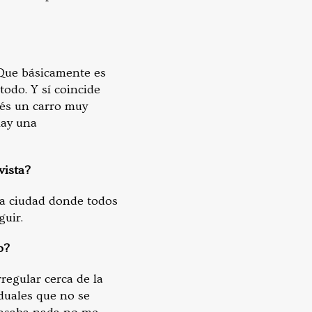
 Que básicamente es
odo. Y sí coincide
ués un carro muy
hay una
vista?
na ciudad donde todos
guir.
o?
regular cerca de la
duales que no se