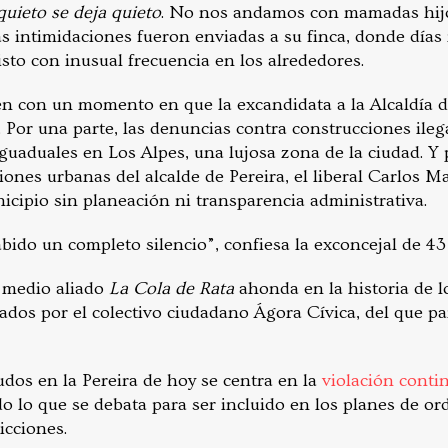
quieto se deja quieto
. No nos andamos con mamadas hijo
as intimidaciones fueron enviadas a su finca, donde días
isto con inusual frecuencia en los alrededores.
en con un momento en que la excandidata a la Alcaldía d
. Por una parte, las denuncias contra construcciones ile
uaduales en Los Alpes, una lujosa zona de la ciudad. Y p
siones urbanas del alcalde de Pereira, el liberal Carlos
icipio sin planeación ni transparencia administrativa.
bido un completo silencio”, confiesa la exconcejal de 43
 medio aliado
La Cola de Rata
ahonda en la historia de l
ados por el colectivo ciudadano Ágora Cívica, del que pa
dos en la Pereira de hoy se centra en la
violación conti
do lo que se debata para ser incluido en los planes de or
icciones.