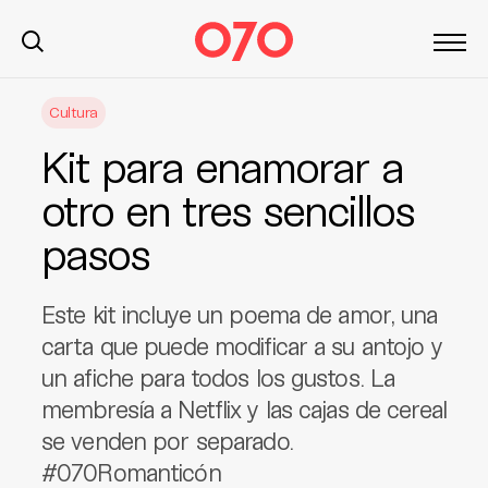
S
Cultura
k
i
Kit para enamorar a
p
t
otro en tres sencillos
o
pasos
c
o
n
Este kit incluye un poema de amor, una
t
carta que puede modificar a su antojo y
e
un afiche para todos los gustos. La
n
t
membresía a Netflix y las cajas de cereal
se venden por separado.
#070Romanticón