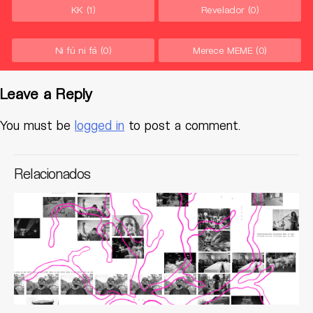
KK
(1)
Revelador
(0)
Ni fú ni fá
(0)
Merece MEME
(0)
Leave a Reply
You must be
logged in
to post a comment.
Relacionados