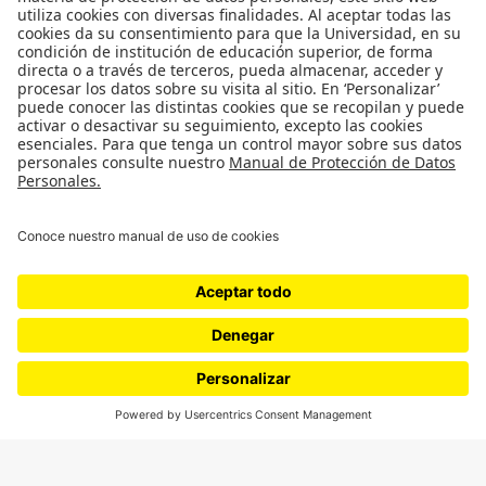
Ciudad
Movilización social
¿Quiénes somos?
Podcasts
Ediciones especiales
Proyectos 070
SÍGUENOS
¿Quieres escribir en 070?