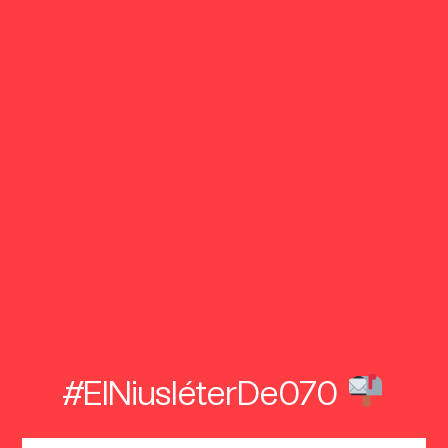
#ElNiusléterDe070