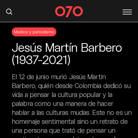
S
Medios y periodismo
k
i
Jesús Martín Barbero
p
t
(1937-2021)
o
c
El 12 de junio murió Jesús Martín
o
n
Barbero, quién desde Colombia dedicó su
t
vida a pensar la cultura popular y la
e
palabra como una manera de hacer
n
hablar a las culturas mudas. Este no es un
t
homenaje sentimental sino un retrato de
una persona que trató de pensar un