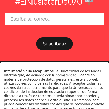
#ElNiusléterDe070
Suscríbase
Género
Política
Cultura