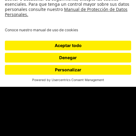
Medio ambiente
Medios y periodismo
Ciudad
Movilización social
¿Quiénes somos?
Podcasts
Ediciones especiales
Proyectos 070
SÍGUENOS