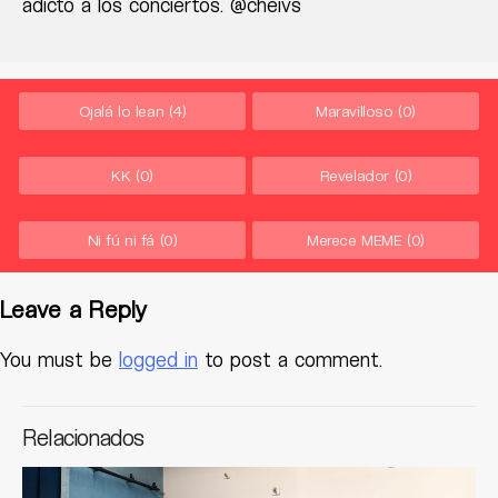
adicto a los conciertos. @cheivs
Ojalá lo lean
(4)
Maravilloso
(0)
KK
(0)
Revelador
(0)
Ni fú ni fá
(0)
Merece MEME
(0)
Leave a Reply
You must be
logged in
to post a comment.
Relacionados