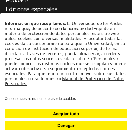
Podcasts
Ediciones especiales
Proyectos 070
SÍGUENOS
¿Quieres escribir en 070?
CONTÁCTANOS
cerosetenta@uniandes.edu.co
BOGOTÁ, COLOMBIA
NEWSLETTER