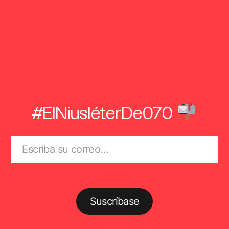
#ElNiusléterDe070
Suscríbase