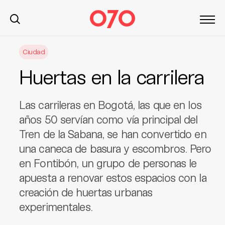
S
Ciudad
k
i
Huertas en la carrilera
p
t
o
Las carrileras en Bogotá, las que en los
c
años 50 servían como vía principal del
o
Tren de la Sabana, se han convertido en
n
una caneca de basura y escombros. Pero
t
en Fontibón, un grupo de personas le
e
n
apuesta a renovar estos espacios con la
t
creación de huertas urbanas
experimentales.