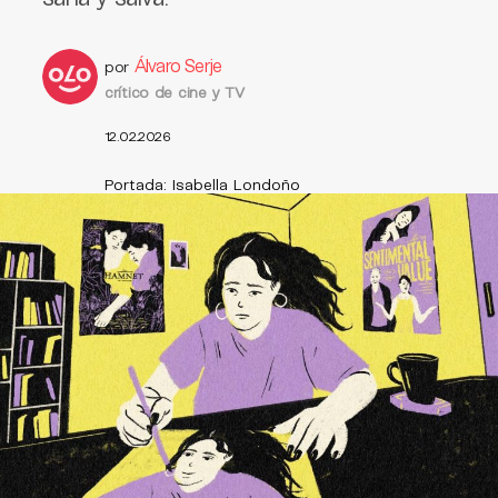
Álvaro Serje
por
crítico de cine y TV
12.02.2026
Portada: Isabella Londoño