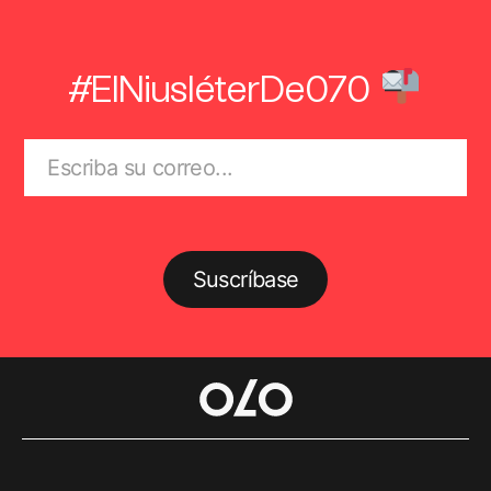
#ElNiusléterDe070
Suscríbase