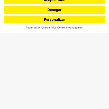
¿Quieres escribir en 070?
CONTÁCTANOS
cerosetenta@uniandes.edu.co
BOGOTÁ, COLOMBIA
NEWSLETTER
Suscríbase