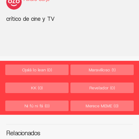
crítico de cine y TV
Ojalá lo lean
(0)
Maravilloso
(1)
KK
(0)
Revelador
(0)
Ni fú ni fá
(0)
Merece MEME
(0)
Relacionados