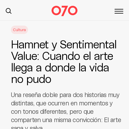
S
Cultura
k
i
Hamnet y Sentimental
p
t
Value: Cuando el arte
o
llega a donde la vida
c
o
no pudo
n
t
e
Una reseña doble para dos historias muy
n
distintas, que ocurren en momentos y
t
con tonos diferentes, pero que
comparten una misma convicción: El arte
sana y salva.