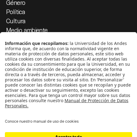
Género
Política
Cultura
Medio ambiente
Medios y periodismo
Ciudad
Movilización social
¿Quiénes somos?
Podcasts
Ediciones especiales
Proyectos 070
SÍGUENOS