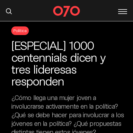
S
Política
k
i
[ESPECIAL] 1000
p
t
centennials dicen y
o
tres lideresas
c
o
responden
n
t
e
¿Cómo llega una mujer joven a
n
involucrarse activamente en la política?
t
¿Qué se debe hacer para involucrar a los
jóvenes en la política? ¿Qué propuestas
distintas tienen estos jóvenes?