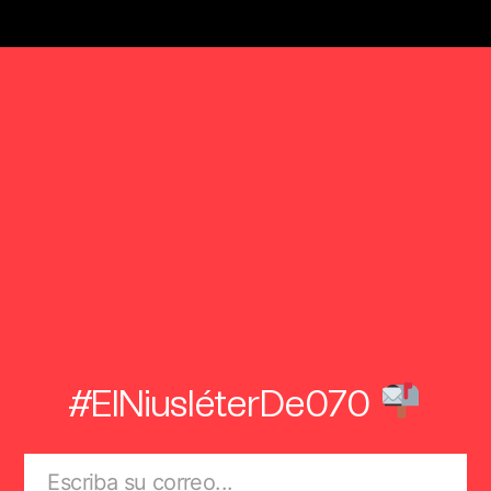
#ElNiusléterDe070