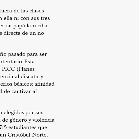
uera de las clases
n ella ni con sus tres
es su papá la reciba
s directa de un no
año pasado para ser
ntentarlo. Esta
to PICC (Planes
ncia al discutir y
erios básicos: afinidad
d de cautivar al
n elegidos por sus
 de género y violencia
715 estudiantes que
San Cristóbal Norte,