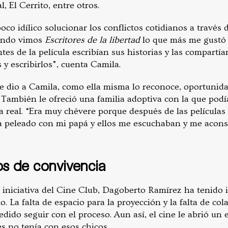
, El Cerrito, entre otros.
co idílico solucionar los conflictos cotidianos a través de
uando vimos
Escritores de la libertad
lo que más me gustó f
ntes de la película escribían sus historias y las compartía
y escribirlos”, cuenta Camila.
le dio a Camila, como ella misma lo reconoce, oportunida
. También le ofreció una familia adoptiva con la que podí
ia real. “Era muy chévere porque después de las películas
 peleado con mi papá y ellos me escuchaban y me acons
os de convivencia
la iniciativa del Cine Club, Dagoberto Ramírez ha tenido
. La falta de espacio para la proyección y la falta de co
dido seguir con el proceso. Aun así, el cine le abrió un 
s no tenía con esos chicos.