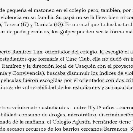
de pequeña el matoneo en el colegio pero, también, por f
 violencia en su familia. Su papá no se la lleva bien ni co
 Teresa (17) y Daniela (10). Es normal que todas las tard
lar de pedir permisos, los golpes pueden ser la forma má
rto Ramírez Tim, orientador del colegio, la escogió el 
estudiantes que formaría el Cine Club, ella no dudó en i
or Ramírez y la dirección local de Usaquén con el proyec
ía y Convivencia), buscaba disminuir los índices de viole
s películas fueron escogidas por el orientador con dos crit
ciones de vulnerabilidad de los estudiantes y su capacida
tros veinticuatro estudiantes —entre 11 y 18 años— fuero
bilidad: consumo de drogas, microtráfico, discriminación
ornada de la mañana, el Colegio Agustín Fernández tiene 
de escasos recursos de los barrios cercanos: Barrancas, 