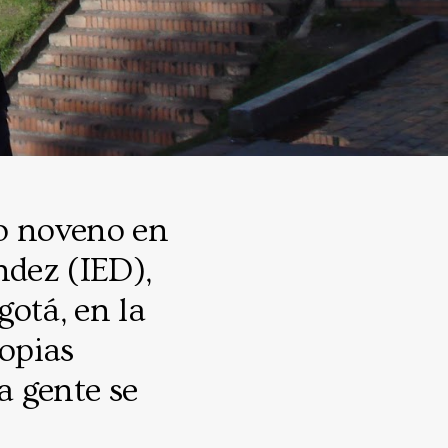
do noveno en
ndez (IED),
gotá, en la
ropias
a gente se