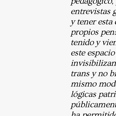
pedagógico, 
entrevistas 
y tener esta
propios pens
tenido y vi
este espacio
invisibiliza
trans y no b
mismo modo 
lógicas patr
públicament
ha permitid