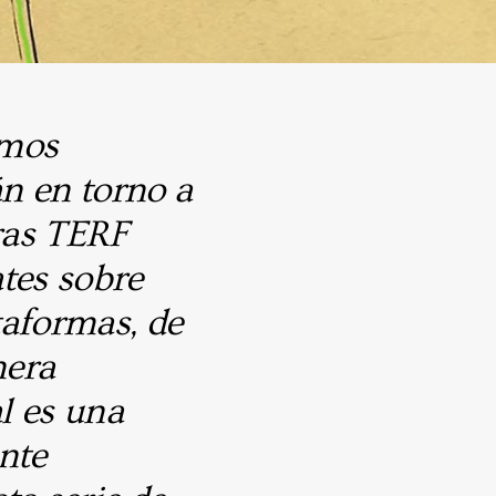
emos
án en torno a
ras TERF
tes sobre
taformas, de
nera
l es una
nte