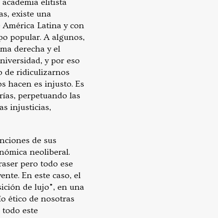
 academia elitista
as, existe una
e América Latina y con
po popular. A algunos,
ema derecha y el
iversidad, y por eso
o de ridiculizarnos
s hacen es injusto. Es
rías, perpetuando las
s injusticias,
enciones de sus
nómica neoliberal.
raser pero todo ese
ente. En este caso, el
ición de lujo”, en una
ío ético de nosotras
 todo este