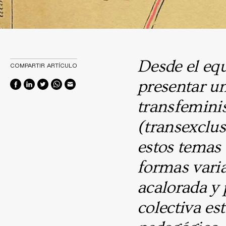
Desde el eq
COMPARTIR ARTÍCULO
presentar un
transfemini
(transexclus
estos temas 
formas vari
acalorada y
colectiva es