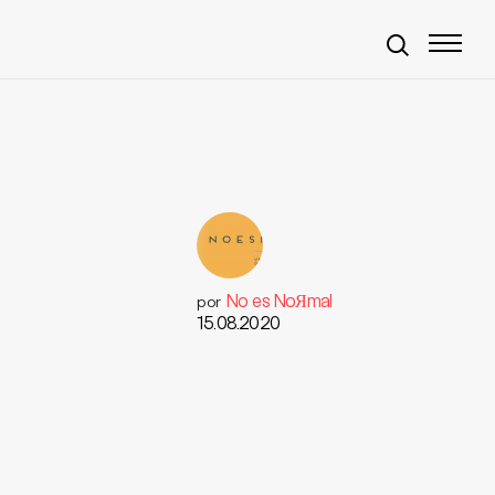
No es NoЯmal
por
15.08.2020