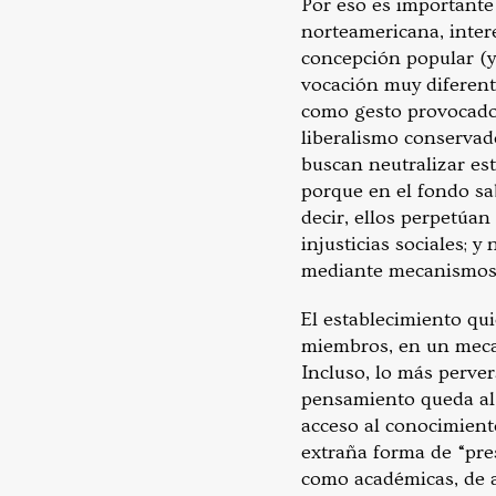
Por eso es importante
norteamericana, intere
concepción popular (y
vocación muy diferente
como gesto provocador
liberalismo conservad
buscan neutralizar est
porque en el fondo sa
decir, ellos perpetúa
injusticias sociales; 
mediante mecanismos d
El establecimiento qui
miembros, en un mecan
Incluso, lo más perve
pensamiento queda al s
acceso al conocimient
extraña forma de “pres
como académicas, de a