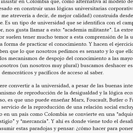
 insistir en Colombia que, como alternativa al modelo de
sado en construir unas lógicas universitarias corporativ
 me atrevería a decir, de mejor calidad) construida desd
. Es un tipo de universidad que se identifica con el cam
, nos gusta llamar a esto: “academia militante”. La extr
or suelen tener mucho temor a esta comprensión de la un
a forma de practicar el conocimiento. Y hacen el ejercici
ben que lo que nosotros pedimos es sensato y lo que ello
n los mecanismos de despojo del conocimiento a las mayo
y nosotros (un nosotros muy plural) buscamos deshacer esa
emocráticos y pacíficos de acceso al saber.
ere convertir a la universidad, a pesar de las buenas int
ismo de reproducción de la desigualdad y la lógica eco
rso, es que uno puede enseñar Marx, Foucault, Butler o F
ervicio de la reproducción de una relación social excluy
o en un país como Colombia se convierte en una “adquis
tigio” y “mercancía”. Y ahí es donde viene todo el desaf
sumir estas paradojas y pensar: ¿cómo hacer para poner