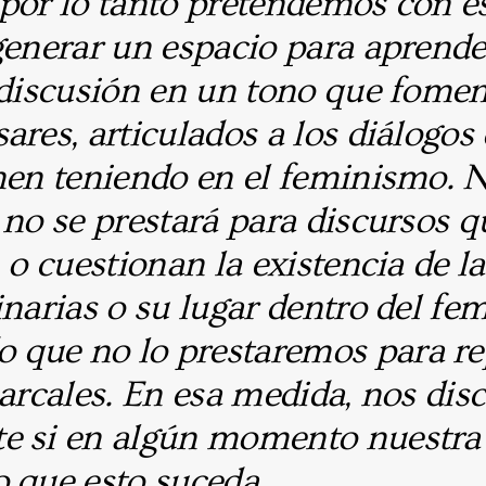
por lo tanto pretendemos con es
generar un espacio para aprende
 discusión en un tono que fomen
ares, articulados a los diálogos
enen teniendo en el feminismo.
N
 no se prestará para discursos q
n o cuestionan la existencia de l
inarias o su lugar dentro del fe
que no lo prestaremos para re
iarcales. En esa medida, nos di
e si en algún momento nuestra
o que esto suceda.