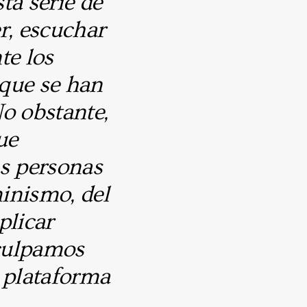
ta serie de
r, escuchar
te los
 que se han
o obstante,
ue
as personas
minismo, del
plicar
sculpamos
 plataforma