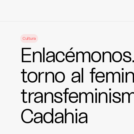
Skip
to
Cultura
content
Enlacémonos.
torno al femin
transfeminism
Cadahia