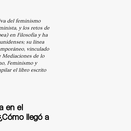
iva del feminismo
inista, y los retos de
a) en Filosofía y ha
ounidenses;
su línea
temporáneo, vinculado
de Mediaciones de lo
smo, Feminismo y
lar el libro escrito
a en el
 ¿Cómo llegó a