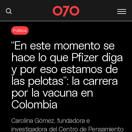
S
Política
k
i
“En este momento se
p
t
hace lo que Pfizer diga
o
y por eso estamos de
c
o
las pelotas”: la carrera
n
t
por la vacuna en
e
Colombia
n
t
Carolina Gómez, fundadora e
investigadora del Centro de Pensamiento