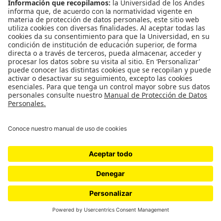
Al final es una apuesta financiera que tiene un
componente político porque muchos líderes están
siendo juzgados por su capacidad para manejar y
responder a la pandemia. Entonces al final la
eficacia pasa a un segundo plano, lo que importa
es tener la vacuna.
El panorama se siente bastante
desesperanzador…
Sí, yo lo siento desesperanzador. Y siento que no
es algo de la pandemia, desde mucho antes hay
una fe gigante en las soluciones tecnológicas para
la salud: que salud es tener medicamentos,
ventiladores, camas de hospital, vacunas. Y eso es