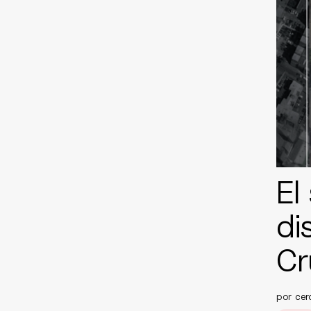
El
di
Cr
por
cer