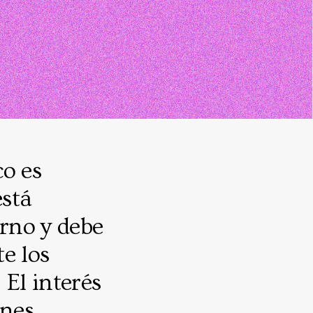
co es
está
urno y debe
e los
 El interés
nes,