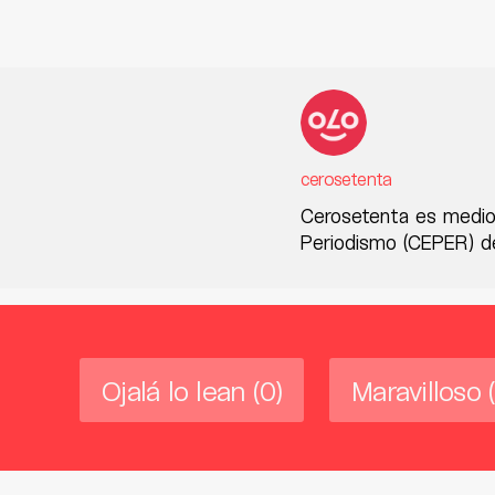
cerosetenta
Cerosetenta es medio
Periodismo (CEPER) de
Ojalá lo lean
(0)
Maravilloso