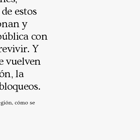
 de estos
ionan y
pública con
evivir. Y
se vuelven
ón, la
 bloqueos.
egión, cómo se