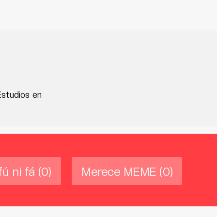
Estudios en
fú ni fá
(0)
Merece MEME
(0)