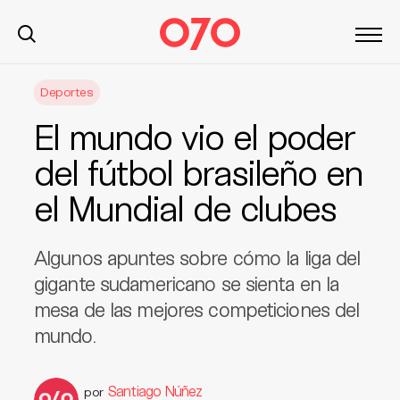
S
Deportes
k
i
El mundo vio el poder
p
t
del fútbol brasileño en
o
el Mundial de clubes
c
o
n
Algunos apuntes sobre cómo la liga del
t
gigante sudamericano se sienta en la
e
mesa de las mejores competiciones del
n
t
mundo.
Santiago Núñez
por