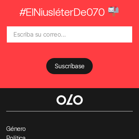
#ElNiusléterDe070
Suscríbase
Género
Política