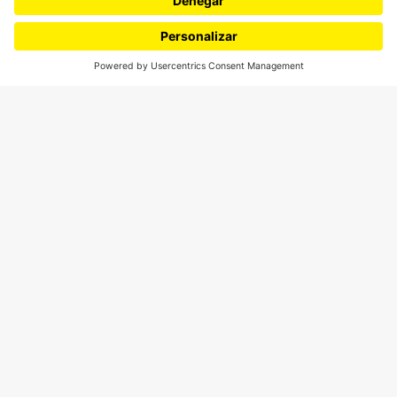
¿Quieres escribir en 070?
CONTÁCTANOS
cerosetenta@uniandes.edu.co
BOGOTÁ, COLOMBIA
NEWSLETTER
Suscríbase