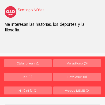
Santiago Núñez
Me interesan las historias, los deportes y la
filosofía.
Ojalá lo lean
(0)
Maravilloso
(0)
KK
(0)
Revelador
(0)
Ni fú ni fá
(0)
Merece MEME
(0)