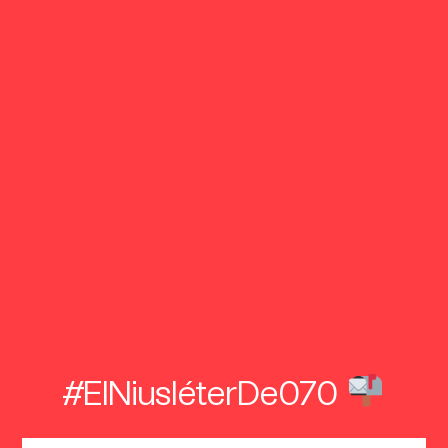
#ElNiusléterDe070