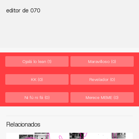
editor de 070
Ojalá lo lean
(1)
Maravilloso
(0)
KK
(0)
Revelador
(0)
Ni fú ni fá
(0)
Merece MEME
(0)
Relacionados