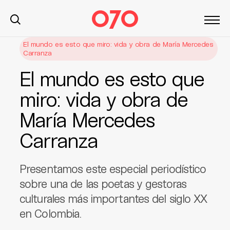
S
El mundo es esto que miro: vida y obra de María Mercedes
Carranza
k
i
El mundo es esto que
p
t
miro: vida y obra de
o
María Mercedes
c
o
Carranza
n
t
e
Presentamos este especial periodístico
n
sobre una de las poetas y gestoras
t
culturales más importantes del siglo XX
en Colombia.