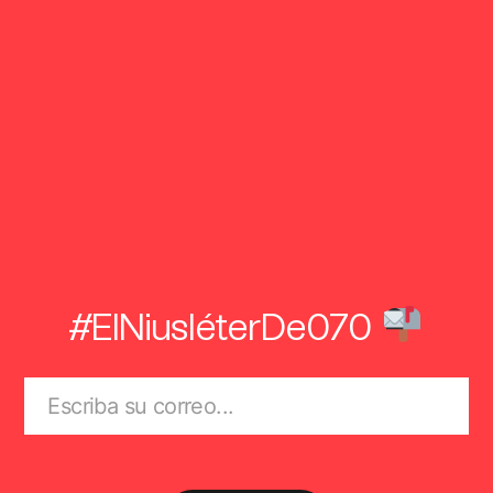
#ElNiusléterDe070