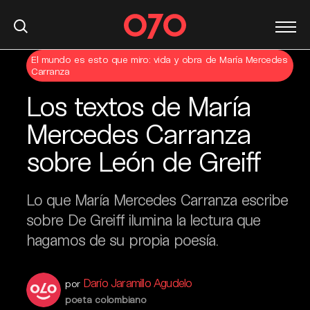
S
El mundo es esto que miro: vida y obra de María Mercedes
Carranza
k
i
Los textos de María
p
t
Mercedes Carranza
o
sobre León de Greiff
c
o
n
Lo que María Mercedes Carranza escribe
t
sobre De Greiff ilumina la lectura que
e
hagamos de su propia poesía.
n
t
Darío Jaramillo Agudelo
por
poeta colombiano