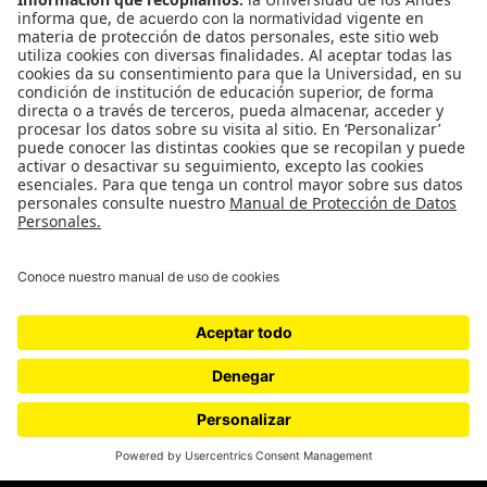
¿Quiénes somos?
Podcasts
Ediciones especiales
Proyectos 070
SÍGUENOS
¿Quieres escribir en 070?
CONTÁCTANOS
cerosetenta@uniandes.edu.co
BOGOTÁ, COLOMBIA