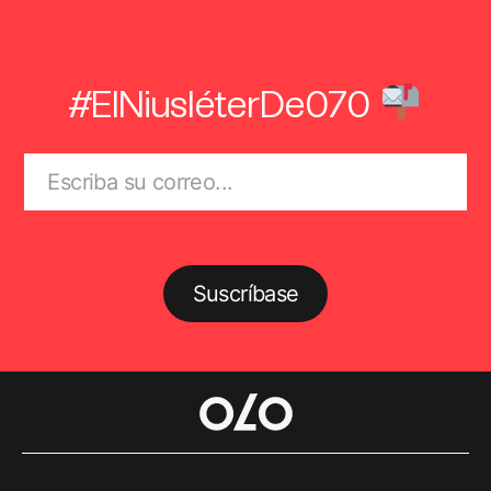
#ElNiusléterDe070
Suscríbase