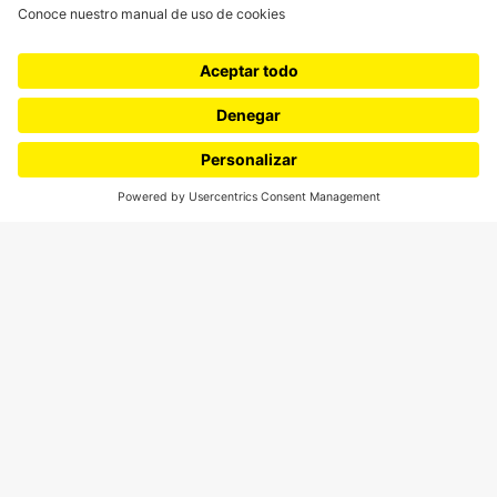
SÍGUENOS
¿Quieres escribir en 070?
CONTÁCTANOS
cerosetenta@uniandes.edu.co
BOGOTÁ, COLOMBIA
NEWSLETTER
Suscríbase