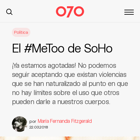
S
Política
k
i
El #MeToo de SoHo
p
t
o
¡Ya estamos agotadas! No podemos
c
seguir aceptando que existan violencias
o
que se han naturalizado al punto en que
n
no hay límites sobre el uso que otros
t
pueden darle a nuestros cuerpos.
e
n
t
María Fernanda Fitzgerald
por
22.03.2018