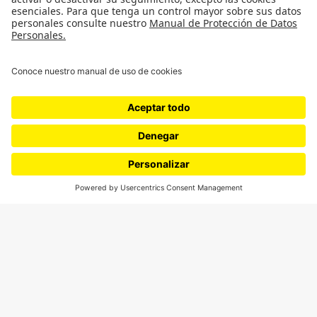
¿Quiénes somos?
Podcasts
Ediciones especiales
Proyectos 070
SÍGUENOS
¿Quieres escribir en 070?
CONTÁCTANOS
cerosetenta@uniandes.edu.co
BOGOTÁ, COLOMBIA