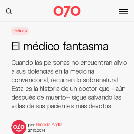
S
Política
k
i
El médico fantasma
p
t
o
Cuando las personas no encuentran alivio
c
a sus dolencias en la medicina
o
convencional, recurren lo sobrenatural.
n
Esta es la historia de un doctor que –aún
t
después de muerto– sigue salvando las
e
n
vidas de sus pacientes más devotos.
t
Brenda Ardila
por
27.10.2014