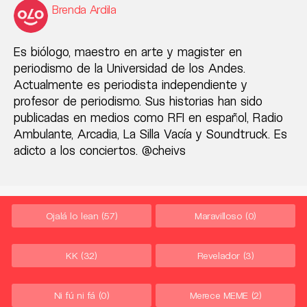
Brenda Ardila
Es biólogo, maestro en arte y magister en
periodismo de la Universidad de los Andes.
Actualmente es periodista independiente y
profesor de periodismo. Sus historias han sido
publicadas en medios como RFI en español, Radio
Ambulante, Arcadia, La Silla Vacía y Soundtruck. Es
adicto a los conciertos. @cheivs
Ojalá lo lean
(57)
Maravilloso
(0)
KK
(32)
Revelador
(3)
Ni fú ni fá
(0)
Merece MEME
(2)