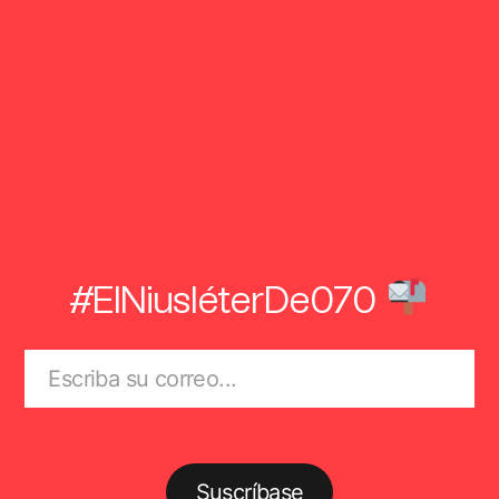
#ElNiusléterDe070
Suscríbase