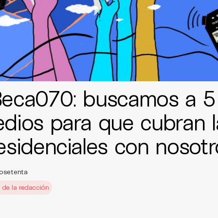
eca070: buscamos a 5
dios para que cubran l
esidenciales con nosotr
osetenta
g de la redacción