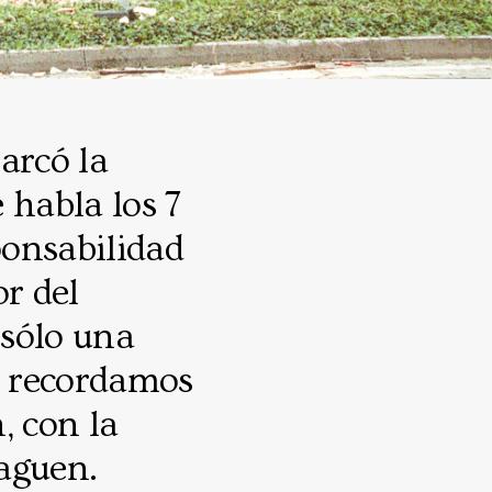
arcó la
e habla los 7
ponsabilidad
or del
 sólo una
s, recordamos
, con la
aguen.