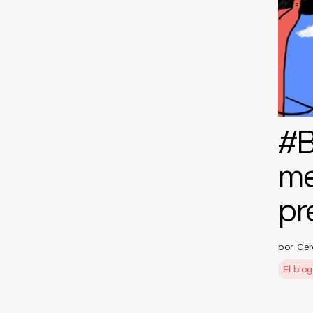
#B
me
pr
por Cer
El blo