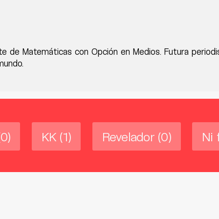
te de Matemáticas con Opción en Medios. Futura period
mundo.
(0)
KK
(1)
Revelador
(0)
Ni 