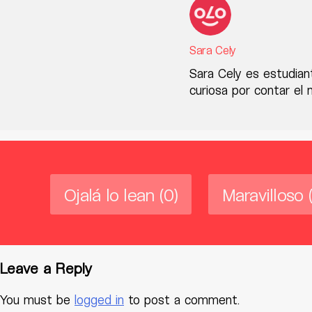
Sara Cely
Sara Cely es estudian
curiosa por contar el 
Ojalá lo lean
(0)
Maravilloso
Leave a Reply
You must be
logged in
to post a comment.