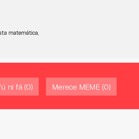
ista matemática,
fú ni fá
(0)
Merece MEME
(0)