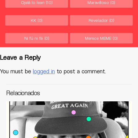
Ojalá lo lean
(10)
Maravilloso
(0)
KK
(0)
Revelador
(0)
Ni fú ni fá
(0)
Merece MEME
(0)
Leave a Reply
You must be
logged in
to post a comment.
Relacionados