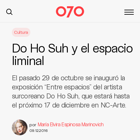
S
Cultura
k
i
Do Ho Suh y el espacio
p
t
liminal
o
c
El pasado 29 de octubre se inauguró la
o
n
exposición “Entre espacios” del artista
t
surcoreano Do Ho Suh, que estará hasta
e
el próximo 17 de diciembre en NC-Arte.
n
t
María Elvira Espinosa Marinovich
por
09.12.2016