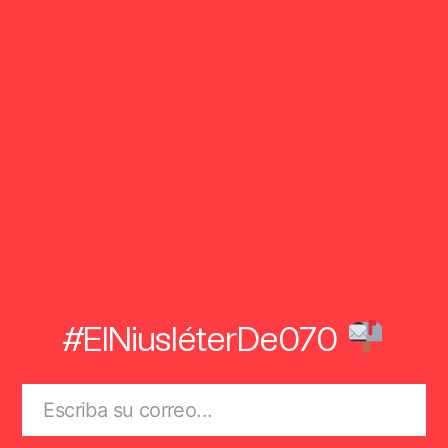
#ElNiusléterDe070