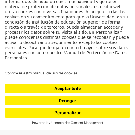
¿Quiénes somos?
Podcasts
Ediciones especiales
Proyectos 070
SÍGUENOS
¿Quieres escribir en 070?
CONTÁCTANOS
cerosetenta@uniandes.edu.co