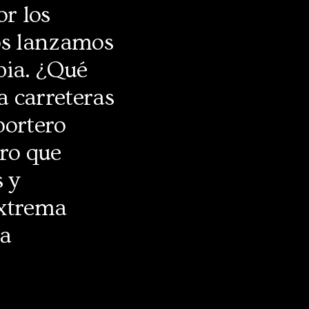
r los
nos lanzamos
bia. ¿Qué
la carreteras
portero
ero que
 y
extrema
ta