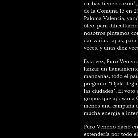
cuchas tienen razón”, 
de la Comuna 13 en 20
Paloma Valencia, vand
óleo, para dificultar
nosotros pintamos con
dar varias capas, para
veces, y unas diez vec
Esta vez, Puro Veneno
lanzar un llamamiento 
manzanas, todo el pa
pregunto. “Ojalá lleg
las ciudades”. El voto
grupos que apoyan a C
menos una campaña de
mucha energía a intent
Puro Veneno nació en 
extendería por todo el