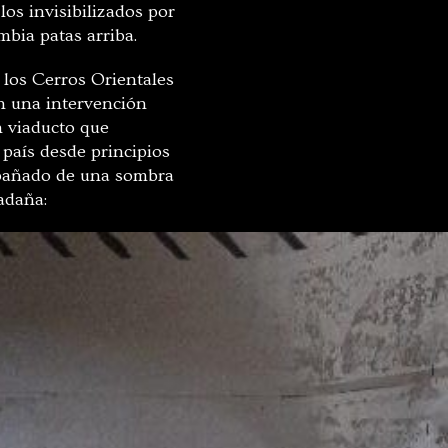
os invisibilizados por
mbia patas arriba.
e los Cerros Orientales
n una intervención
n viaducto que
 país desde principios
ompañado de una sombra
uadaña: