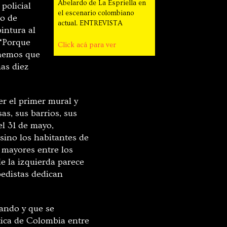
Abelardo de La Espriella en
policial
el escenario colombiano
do de
actual. ENTREVISTA
intura al
 “Porque
Click acá para ver
enemos que
nas diez
er el primer mural y
as, sus barrios, sus
el 31 de mayo,
sino los habitantes de
n mayores entre los
e la izquierda parece
edistas dedican
tando y que se
ítica de Colombia entre