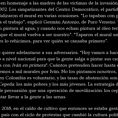
en homenaje a las madres de las víctimas de la invasión 
02. Los simpatizantes del Centro Democrático, el parti
alizaron el mural en varias ocasiones. “Lo tapaban con p
nos el trabajo”, explicó Germán Antonio, de Puro Veneno.
 pintura al agua, y cuando nos echan pintura al óleo t
 que el mural vuelva a ser nuestro”. “Taparon el mural u
es lo rehicimos, para ver quién se cansaba primero”.
 quiere adelantarse a sus adversarios. “Hoy vamos a hac
a nivel nacional para que la gente salga a pintar sus cas
ís con
Iván en primera
“. Cuántos pretenden hacer hasta 
uemos a mil murales por Iván. No los pintamos nosotros, 
 en Colombia es voluntario, y las tasas de abstención so
epeda: los más pobres y los más jóvenes. La estrategia d
 persuasión que una operación de movilización: los cep
ar llevar a la gente a las urnas.
2018, en el caldo de cultivo que entonces se estaba ges
 país con el ciclo de protestas que cambió la cultura pol