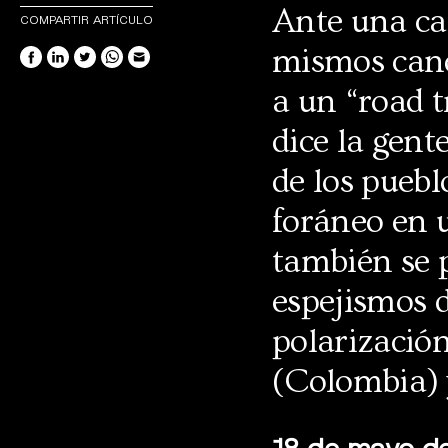
Ante una ca
COMPARTIR ARTÍCULO
mismos cand
a un “road 
dice la gente
de los pueb
foráneo en u
también se 
espejismos 
polarizació
(Colombia) y
18 de mayo d