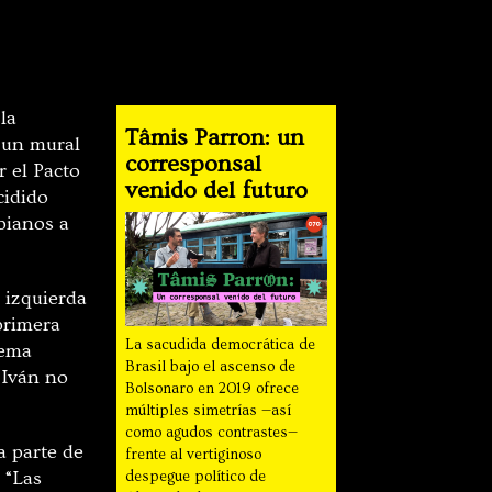
la
Tâmis Parron: un
o un mural
corresponsal
r el Pacto
venido del futuro
cidido
bianos a
a izquierda
primera
La sacudida democrática de
rema
Brasil bajo el ascenso de
 Iván no
Bolsonaro en 2019 ofrece
múltiples simetrías —así
como agudos contrastes—
a parte de
frente al vertiginoso
 “Las
despegue político de