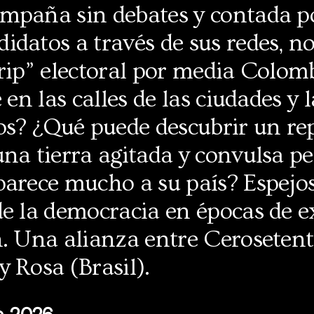
mpaña sin debates y contada po
idatos a través de sus redes, 
trip” electoral por media Colom
 en las calles de las ciudades y 
los? ¿Qué puede descubrir un re
na tierra agitada y convulsa p
parece mucho a su país? Espejos
de la democracia en épocas de 
n. Una alianza entre Ceroseten
 Rosa (Brasil).
e 2026