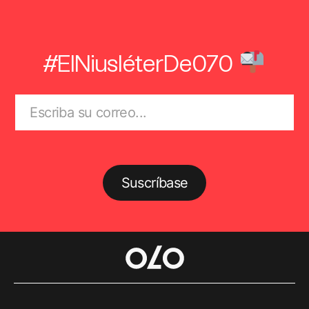
#ElNiusléterDe070
Suscríbase