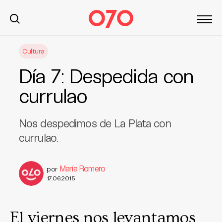
S
Cultura
k
i
Día 7: Despedida con
p
t
currulao
o
c
Nos despedimos de La Plata con
o
n
currulao.
t
e
María Romero
por
n
17.06.2015
t
El viernes nos levantamos