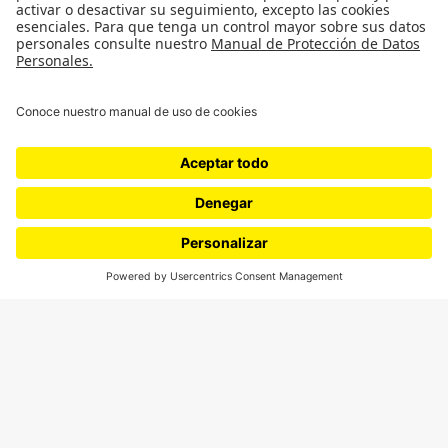
¿Quieres escribir en 070?
CONTÁCTANOS
cerosetenta@uniandes.edu.co
BOGOTÁ, COLOMBIA
NEWSLETTER
Suscríbase