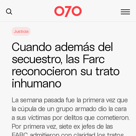
S
Justicia
k
i
Cuando además del
p
t
secuestro, las Farc
o
reconocieron su trato
c
o
inhumano
n
t
e
La semana pasada fue la primera vez que
n
la cúpula de un grupo armado dio la cara
t
a sus víctimas por delitos que cometieron.
Por primera vez, siete ex jefes de las
FARC admitieron con claridad los tratos