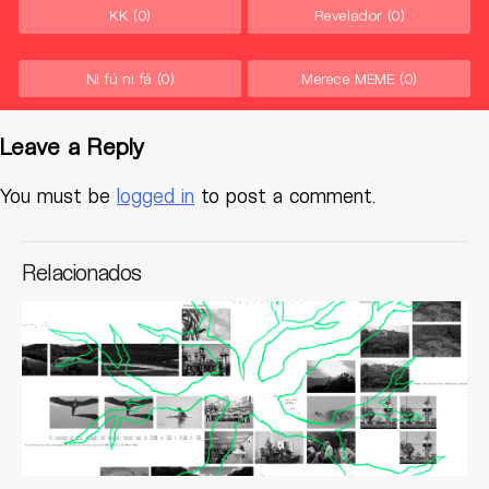
KK
(0)
Revelador
(0)
Ni fú ni fá
(0)
Merece MEME
(0)
Leave a Reply
You must be
logged in
to post a comment.
Relacionados