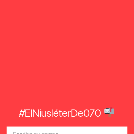
#ElNiusléterDe070