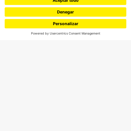
Ciudad
Movilización social
¿Quiénes somos?
Podcasts
Ediciones especiales
Proyectos 070
SÍGUENOS
¿Quieres escribir en 070?