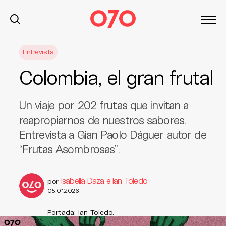
S
Entrevista
k
i
Colombia, el gran frutal
p
t
o
Un viaje por 202 frutas que invitan a
c
reapropiarnos de nuestros sabores.
o
Entrevista a Gian Paolo Dáguer autor de
n
“Frutas Asombrosas”.
t
e
n
Isabella Daza e Ian Toledo
por
t
05.01.2026
Portada: Ian Toledo.