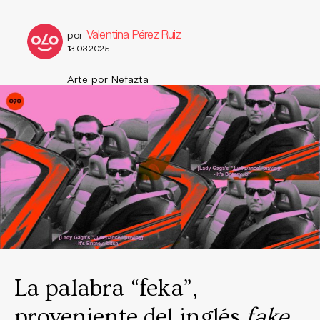
Valentina Pérez Ruiz
por
13.03.2025
Arte por Nefazta
La palabra “feka”,
proveniente del inglés
fake
,