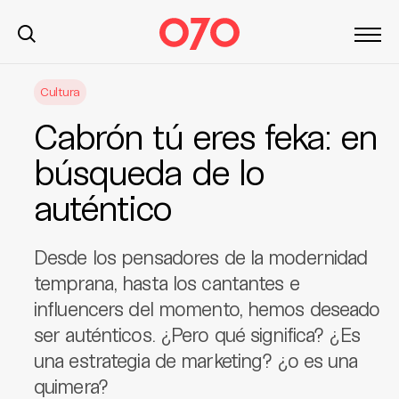
S
Cultura
k
i
Cabrón tú eres feka: en
p
t
búsqueda de lo
o
auténtico
c
o
n
Desde los pensadores de la modernidad
t
temprana, hasta los cantantes e
e
influencers del momento, hemos deseado
n
t
ser auténticos. ¿Pero qué significa? ¿Es
una estrategia de marketing? ¿o es una
quimera?