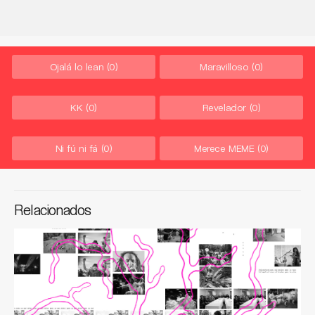
Ojalá lo lean
(0)
Maravilloso
(0)
KK
(0)
Revelador
(0)
Ni fú ni fá
(0)
Merece MEME
(0)
Relacionados