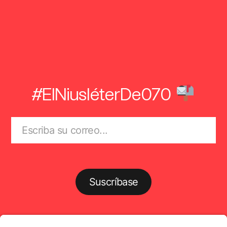
#ElNiusléterDe070
Suscríbase