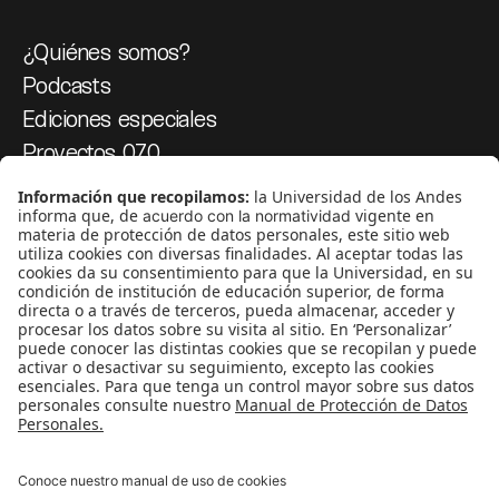
¿Quiénes somos?
Podcasts
Ediciones especiales
Proyectos 070
SÍGUENOS
¿Quieres escribir en 070?
CONTÁCTANOS
cerosetenta@uniandes.edu.co
BOGOTÁ, COLOMBIA