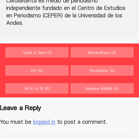
Cerosetenta es medio de periodismo
independiente fundado en el Centro de Estudios
en Periodismo (CEPER) de la Universidad de los
Andes.
Ojalá lo lean
(1)
Maravilloso
(0)
KK
(0)
Revelador
(0)
Ni fú ni fá
(0)
Merece MEME
(0)
Leave a Reply
You must be
logged in
to post a comment.