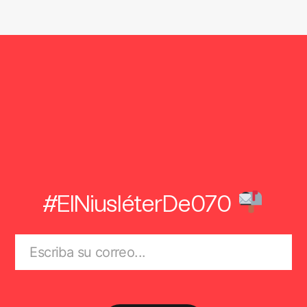
#ElNiusléterDe070