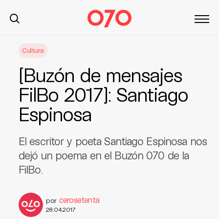
S
Cultura
k
i
[Buzón de mensajes
p
t
FilBo 2017]: Santiago
o
Espinosa
c
o
n
El escritor y poeta Santiago Espinosa nos
t
dejó un poema en el Buzón 070 de la
e
FilBo.
n
t
cerosetenta
por
28.04.2017