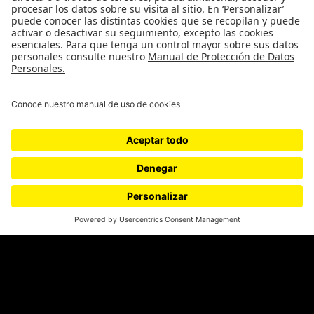
Género
Política
Cultura
Medio ambiente
Medios y periodismo
Ciudad
Movilización social
¿Quiénes somos?
Podcasts
Ediciones especiales
Proyectos 070
SÍGUENOS