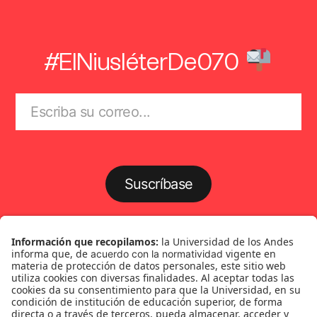
#ElNiusléterDe070
Suscríbase