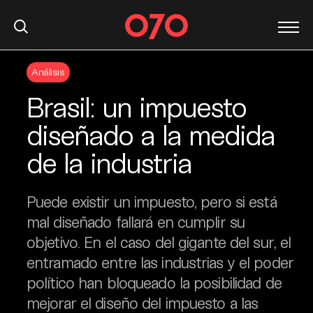
S
Análisis
k
i
Brasil: un impuesto
p
t
diseñado a la medida
o
de la industria
c
o
n
Puede existir un impuesto, pero si está
t
mal diseñado fallará en cumplir su
e
objetivo. En el caso del gigante del sur, el
n
t
entramado entre las industrias y el poder
político han bloqueado la posibilidad de
mejorar el diseño del impuesto a las