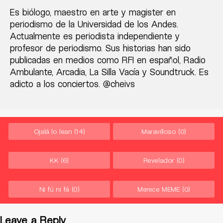
Es biólogo, maestro en arte y magister en
periodismo de la Universidad de los Andes.
Actualmente es periodista independiente y
profesor de periodismo. Sus historias han sido
publicadas en medios como RFI en español, Radio
Ambulante, Arcadia, La Silla Vacía y Soundtruck. Es
adicto a los conciertos. @cheivs
Ojalá lo lean
(14)
Maravilloso
(0)
KK
(6)
Revelador
(0)
Ni fú ni fá
(0)
Merece MEME
(0)
Leave a Reply