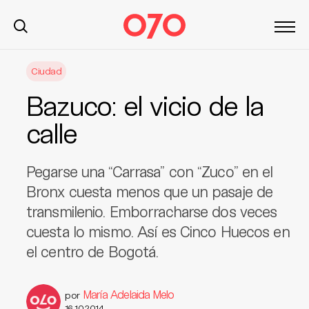
S
Ciudad
k
i
Bazuco: el vicio de la
p
t
calle
o
c
Pegarse una “Carrasa” con “Zuco” en el
o
n
Bronx cuesta menos que un pasaje de
t
transmilenio. Emborracharse dos veces
e
cuesta lo mismo. Así es Cinco Huecos en
n
el centro de Bogotá.
t
María Adelaida Melo
por
16.10.2014