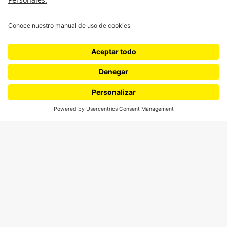
Proyectos 070
SÍGUENOS
¿Quieres escribir en 070?
CONTÁCTANOS
cerosetenta@uniandes.edu.co
BOGOTÁ, COLOMBIA
NEWSLETTER