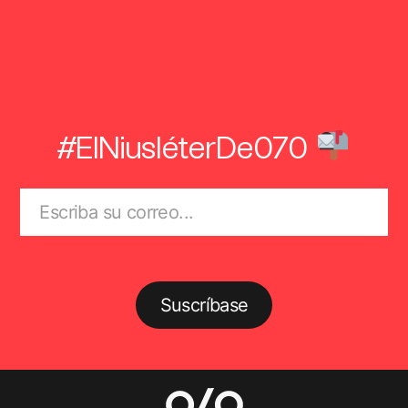
#ElNiusléterDe070
Suscríbase