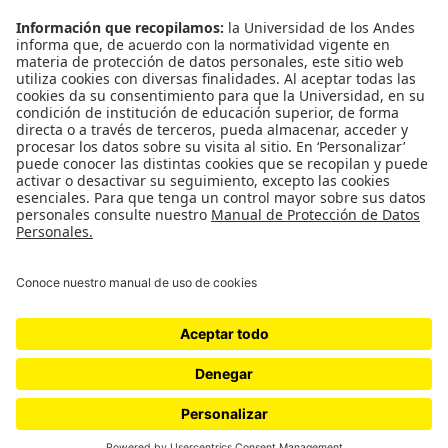
Medios y periodismo
Ciudad
Movilización social
¿Quiénes somos?
Podcasts
Ediciones especiales
Proyectos 070
SÍGUENOS
¿Quieres escribir en 070?