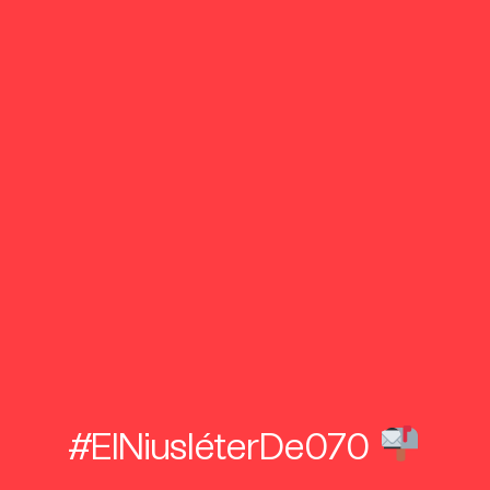
#ElNiusléterDe070