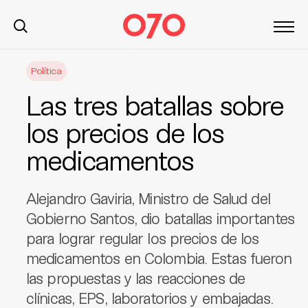
S
Política
k
i
Las tres batallas sobre
p
t
los precios de los
o
medicamentos
c
o
n
Alejandro Gaviria, Ministro de Salud del
t
Gobierno Santos, dio batallas importantes
e
para lograr regular los precios de los
n
t
medicamentos en Colombia. Estas fueron
las propuestas y las reacciones de
clínicas, EPS, laboratorios y embajadas.