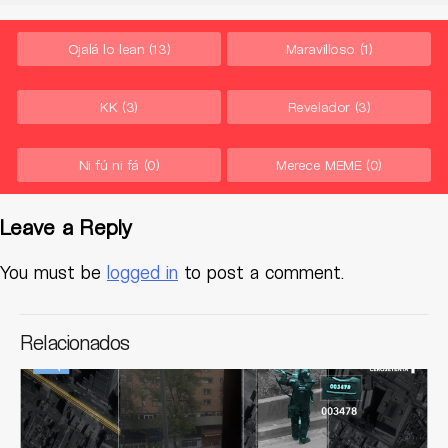
Ojalá lo lean
(13)
Maravilloso
(1)
KK
(3)
Revelador
(3)
Ni fú ni fá
(0)
Merece MEME
(0)
Leave a Reply
You must be
logged in
to post a comment.
Relacionados