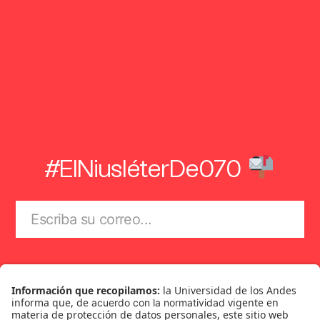
#ElNiusléterDe070
Suscríbase