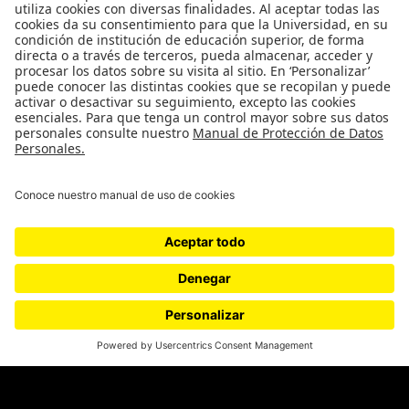
Género
Política
Cultura
Medio ambiente
Medios y periodismo
Ciudad
Movilización social
¿Quiénes somos?