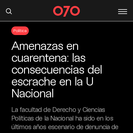
S
Política
k
i
Amenazas en
p
t
cuarentena: las
o
consecuencias del
c
o
escrache en la U
n
t
Nacional
e
n
La facultad de Derecho y Ciencias
t
Políticas de la Nacional ha sido en los
últimos años escenario de denuncia de