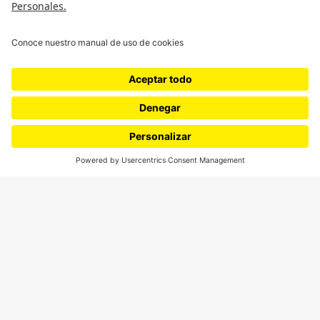
¿Quieres escribir en 070?
CONTÁCTANOS
cerosetenta@uniandes.edu.co
BOGOTÁ, COLOMBIA
NEWSLETTER
Suscríbase