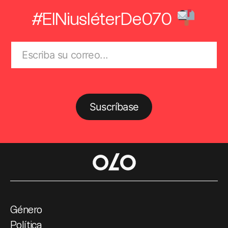
#ElNiusléterDe070
Suscríbase
Género
Política