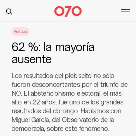
S
Política
k
i
62 %: la mayoría
p
t
ausente
o
c
Los resultados del plebiscito no sólo
o
n
fueron desconcertantes por el triunfo de
t
NO. El abstencionismo electoral, el más
e
alto en 22 años, fue uno de los grandes
n
resultados del domingo. Hablamos con
t
Miguel García, del Observatorio de la
democracia, sobre este fenómeno.