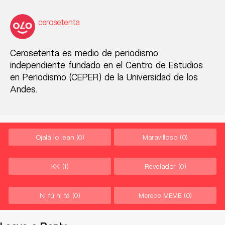
cerosetenta
Cerosetenta es medio de periodismo
independiente fundado en el Centro de Estudios
en Periodismo (CEPER) de la Universidad de los
Andes.
Ojalá lo lean
(6)
Maravilloso
(0)
KK
(1)
Revelador
(0)
Ni fú ni fá
(0)
Merece MEME
(0)