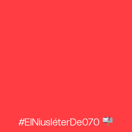
#ElNiusléterDe070