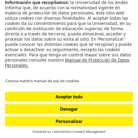
Medios y periodismo
Ciudad
Movilización social
¿Quiénes somos?
Podcasts
Ediciones especiales
Proyectos 070
SÍGUENOS
¿Quieres escribir en 070?