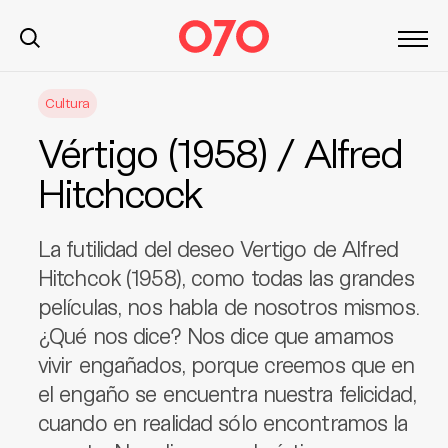
S
Cultura
k
i
Vértigo (1958) / Alfred
p
t
Hitchcock
o
c
La futilidad del deseo Vertigo de Alfred
o
n
Hitchcok (1958), como todas las grandes
t
películas, nos habla de nosotros mismos.
e
¿Qué nos dice? Nos dice que amamos
n
vivir engañados, porque creemos que en
t
el engaño se encuentra nuestra felicidad,
cuando en realidad sólo encontramos la