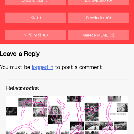
Ojalá lo lean
(1)
Maravilloso
(0)
KK
(1)
Revelador
(0)
Ni fú ni fá
(0)
Merece MEME
(0)
Leave a Reply
You must be
logged in
to post a comment.
Relacionados