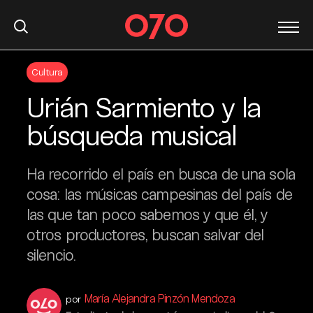
S
Cultura
k
i
Urián Sarmiento y la
p
t
búsqueda musical
o
c
Ha recorrido el país en busca de una sola
o
n
cosa: las músicas campesinas del país de
t
las que tan poco sabemos y que él, y
e
otros productores, buscan salvar del
n
silencio.
t
María Alejandra Pinzón Mendoza
por