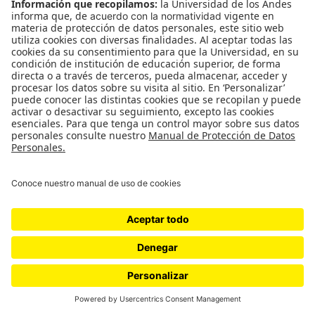
Urián recorre el centro de Bogotá como un pez en
el agua. Son las calles que ha recorrido desde niño,
pues nació, creció y aún vive en la Candelaria.
Tiene espíritu de juglar. Mientras va caminando,
alterna sus historias con las historias de las calles
del centro de la ciudad. “Aquí, en este bar se murió
el hijo de una pianista muy famosa, ¿sí sabías?”,
dice Urián, pasando frente al icónico bar de salsa
Quiebracanto.
“No es fácil publicar todo lo que se ha grabado.
Tenemos mucho, mucho grabado. Pero no es fácil
publicarlo por los costos, y no es un dinero que se
devuelva a menos de que los grupos estén
girando”, concluye Urián con un gesto reflexivo.
Mientras Urián cuenta sus historias, la ciudad se
mueve al ritmo disparejo, pero siempre acelerado,
de las seis de la tarde.