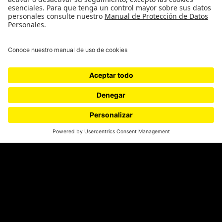
¿Quieres escribir en 070?
CONTÁCTANOS
cerosetenta@uniandes.edu.co
BOGOTÁ, COLOMBIA
NEWSLETTER
Suscríbase