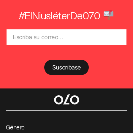
#ElNiusléterDe070
Suscríbase
Género