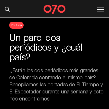
S
Política
k
i
Un paro, dos
p
t
periódicos y ¿cuál
o
país?
c
o
n
¿Están los dos periódicos más grandes
t
de Colombia contando el mismo país?
e
Recopilamos las portadas de El Tiempo y
n
t
El Espectador durante una semana y esto
nos encontramos.