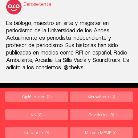
Cerosetenta
Es biólogo, maestro en arte y magister en
periodismo de la Universidad de los Andes.
Actualmente es periodista independiente y
profesor de periodismo. Sus historias han sido
publicadas en medios como RFI en español, Radio
Ambulante, Arcadia, La Silla Vacía y Soundtruck. Es
adicto a los conciertos. @cheivs
Ojalá lo lean
(0)
Maravilloso
(0)
KK
(0)
Revelador
(0)
Ni fú ni fá
(0)
Merece MEME
(0)