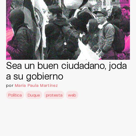
Sea un buen ciudadano, joda
a su gobierno
por
María Paula Martínez
Política
Duque
protesta
web