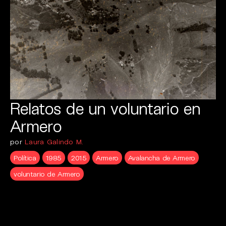
Relatos de un voluntario en
Armero
por
Laura Galindo M.
Política
1985
2015
Armero
Avalancha de Armero
voluntario de Armero