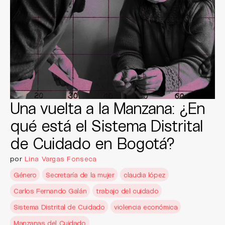
Una vuelta a la Manzana: ¿En
qué está el Sistema Distrital
de Cuidado en Bogotá?
por
Lina Vargas Fonseca
Género
Secretaría de la mujer
claudia lópez
Carlos Fernando Galán
trabajo del cuidado
Sistema Distrital de Cuidado
violencia económica
Manzanas del Cuidado