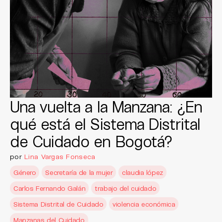
Una vuelta a la Manzana: ¿En
qué está el Sistema Distrital
de Cuidado en Bogotá?
por
Lina Vargas Fonseca
Género
Secretaría de la mujer
claudia lópez
Carlos Fernando Galán
trabajo del cuidado
Sistema Distrital de Cuidado
violencia económica
Manzanas del Cuidado