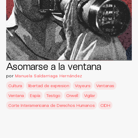
Asomarse a la ventana
por
Manuela Saldarriaga Hernández
Cultura
libertad de expresion
Voyeurs
Ventanas
Ventana
Espía
Testigo
Orwell
Vigilar
Corte Interamericana de Derechos Humanos
CIDH